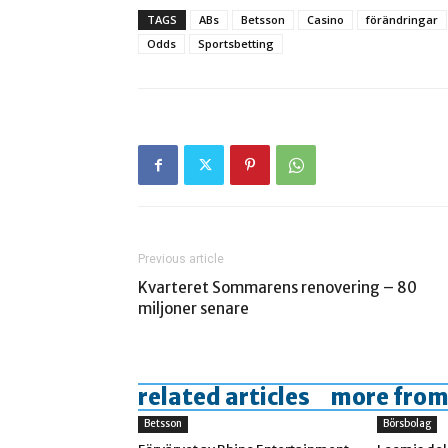
TAGS
ABs
Betsson
Casino
förändringar
Odds
Sportsbetting
Previous article
Kvarteret Sommarens renovering – 80
miljoner senare
related articles
more from
Betsson
Börsbolag