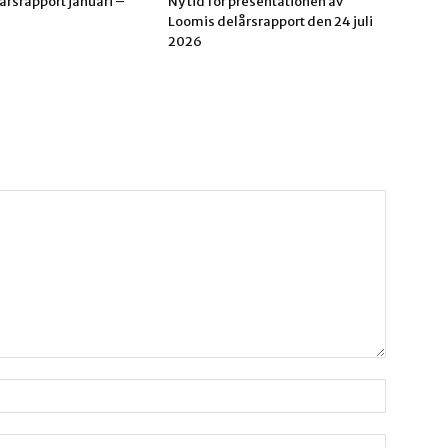
årsrapport januari –
Ny tid för presentationen av
Loomis delårsrapport den 24 juli
2026