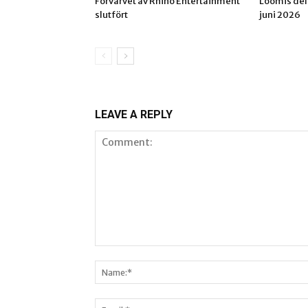
Förvärvet av Rhino Entertainment
Loomis del
slutfört
juni 2026
LEAVE A REPLY