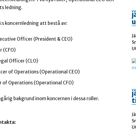
ts ledning.
j
u
s koncernledning att bestå av:
Jä
ecutive Officer (President & CEO)
S
UC
r (CFO)
gal Officer (CLO)
icer of Operations (Operational CEO)
cer of Operations (Operational CFO)
j
ngårig bakgrund inom koncernen i dessa roller.
t
Jä
S
ntakta:
UC