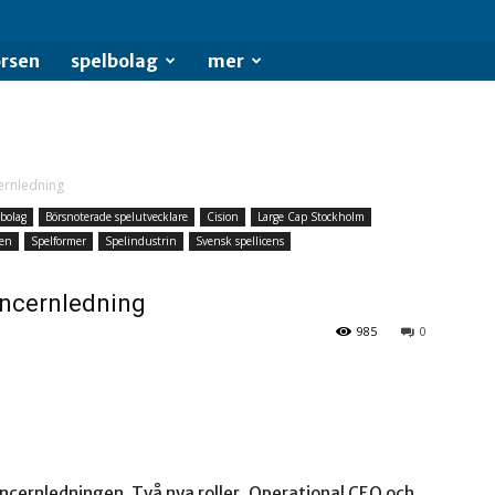
rsen
spelbolag
mer
ernledning
lbolag
Börsnoterade spelutvecklare
Cision
Large Cap Stockholm
hen
Spelformer
Spelindustrin
Svensk spellicens
oncernledning
985
0
ncernledningen. Två nya roller, Operational CEO och