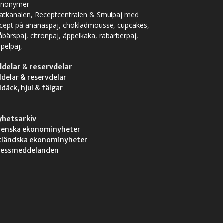
ynonymer
atkanalen
,
Receptcentralen
&
Smulpaj
med
ecept på
ananaspaj
,
chokladmousse
,
cupcakes
,
åbärspaj
,
citronpaj
,
äppelkaka
,
rabarberpaj
,
pelpaj
,
ldelar
&
reservdelar
ldelar & reservdelar
ldäck, hjul & fälgar
yhetsarkiv
venska ekonominyheter
tländska ekonominyheter
ressmeddelanden