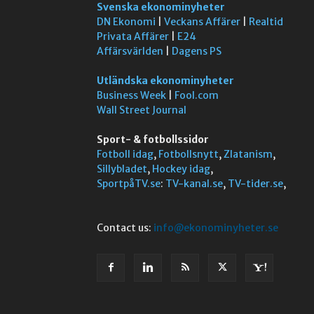
Svenska ekonominyheter
DN Ekonomi
|
Veckans Affärer
|
Realtid
Privata Affärer
|
E24
Affärsvärlden
|
Dagens PS
Utländska ekonominyheter
Business Week
|
Fool.com
Wall Street Journal
Sport- & fotbollssidor
Fotboll idag
,
Fotbollsnytt
,
Zlatanism
,
Sillybladet
,
Hockey idag
,
SportpåTV.se
:
TV-kanal.se
,
TV-tider.se
,
Contact us:
info@ekonominyheter.se