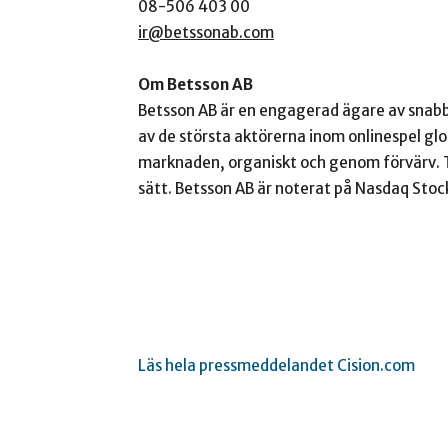
08-506 403 00
ir@betssonab.com
Om Betsson AB
Betsson AB är en engagerad ägare av snabb
av de största aktörerna inom onlinespel gl
marknaden, organiskt och genom förvärv. T
sätt. Betsson AB är noterat på Nasdaq Sto
Läs hela pressmeddelandet Cision.com