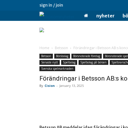
sign in / join
Ekonominyheter.se
nyheter
bö
Home
Betsson
Förändringar i Betsson AB:s konc
Betsson
Börsbolag
Börsnoterade företag
Börsnoterade spe
Senaste nytt
Spelbolag
Spelbolag på börsen
Spelbransc
Svenska spelmarknaden
Förändringar i Betsson AB:s k
By
Cision
-
January 13, 2025
Betsson AB meddelar idag förändringar i ko