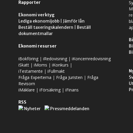
Rapporter
S
M
Ekonomi verktyg
r
Lediga ekonomijobb
|
Jämför lån
bl
Beställ taxeringskalendern
|
Beställ
äp
dokumentmallar
Bi
Ekonomi resurser
Bi
Bi
iBokföring
|
iRedovisning
|
iKoncernredovisning
iSkatt
|
iMoms
|
iKonkurs
|
iTestamente
|
iFullmakt
N
Fråga Experterna
|
Fråga Juristen
|
Fråga
S
Revisorn
U
iMäklare
|
iFörsäkring
|
iFinans
P
RSS
Nyheter
Pressmeddelanden