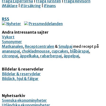
Fråga Experterna
|
Fråga Juristen
|
Fråga Revisorn
iMäklare
|
iFörsäkring
|
iFinans
RSS
Nyheter
Pressmeddelanden
Andra intressanta sajter
Vykort
Synonymer
Matkanalen
,
Receptcentralen
&
Smulpaj
med recept på
ananaspaj
,
chokladmousse
,
cupcakes
,
blåbärspaj
,
citronpaj
,
äppelkaka
,
rabarberpaj
,
äppelpaj
,
Bildelar
&
reservdelar
Bildelar & reservdelar
Bildäck, hjul & fälgar
Nyhetsarkiv
Svenska ekonominyheter
Utländska ekonominyheter