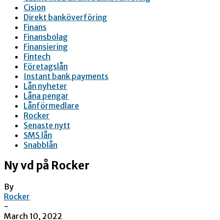
Cision
Direkt banköverföring
Finans
Finansbolag
Finansiering
Fintech
Företagslån
Instant bank payments
Lån nyheter
Låna pengar
Lånförmedlare
Rocker
Senaste nytt
SMS lån
Snabblån
Ny vd på Rocker
By
Rocker
-
March 10, 2022