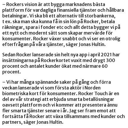
– Rockers vision är att bygga marknadens bästa
plattform för vardagliga finansiella tjänster och hållbara
betalningar. Vi ska bli ett alternativ till storbankerna,
t ex. ska man ska kunna få in sin lön på Rocker, betala
räkningar, spara i fonder etc och allt detta bygger vi på
ett nytt och modernt sätt som
skapar mervärde för
konsumenter
. Rocker växer snabbt och vi ser en otrolig
efterfrågan på våra tjänster, säger Jonas Hultin.
Sedan Rocker lanserade sin helt nya app i april 2021 har
insättningarna på Rockerkortet vuxit med drygt 300
procent och antalet kunder ökat med närmare 60
procent.
– Vi har många spännande saker på gång och förra
veckan lanserade vi som första aktör i Norden
biometriska kort för konsumenter. Rocker Touch är en
del av vår strategi att erbjuda smarta betallösningar
oavsett plattform och vi kommer att presentera ännu
fler smarta tjänster senare i år. Jag ser fram emot att
fortsätta få Rocker att växa tillsammans med kunder och
partners, säger Jonas Hultin.