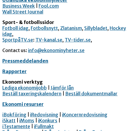
Business Week
|
Fool.com
Wall Street Journal
Sport- & fotbollssidor
Fotboll idag
,
Fotbollsnytt
,
Zlatanism
,
Sillybladet
,
Hockey
idag
,
SportpåTV.se
:
TV-kanal.se
,
TV-tider.se
,
Contact us:
info@ekonominyheter.se
Pressmeddelanden
Rapporter
Ekonomi verktyg
Lediga ekonomijobb
|
Jämför lån
Beställ taxeringskalendern
|
Beställ dokumentmallar
Ekonomi resurser
iBokföring
|
iRedovisning
|
iKoncernredovisning
iSkatt
|
iMoms
|
iKonkurs
|
iTestamente
|
iFullmakt