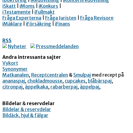
iBokföring
|
iRedovisning
|
iKoncernredovisning
iSkatt
|
iMoms
|
iKonkurs
|
iTestamente
|
iFullmakt
Fråga Experterna
|
Fråga Juristen
|
Fråga Revisorn
iMäklare
|
iFörsäkring
|
iFinans
RSS
Nyheter
Pressmeddelanden
Andra intressanta sajter
Vykort
Synonymer
Matkanalen
,
Receptcentralen
&
Smulpaj
med recept på
ananaspaj
,
chokladmousse
,
cupcakes
,
blåbärspaj
,
citronpaj
,
äppelkaka
,
rabarberpaj
,
äppelpaj
,
Bildelar
&
reservdelar
Bildelar & reservdelar
Bildäck, hjul & fälgar