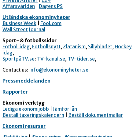
Privata Affärer
|
E24
Affärsvärlden
|
Dagens PS
Utländska ekonominyheter
Business Week
|
Fool.com
Wall Street Journal
Sport- & fotbollssidor
Fotboll idag
,
Fotbollsnytt
,
Zlatanism
,
Sillybladet
,
Hockey
idag
,
SportpåTV.se
:
TV-kanal.se
,
TV-tider.se
,
Contact us:
info@ekonominyheter.se
Pressmeddelanden
Rapporter
Ekonomi verktyg
Lediga ekonomijobb
|
Jämför lån
Beställ taxeringskalendern
|
Beställ dokumentmallar
Ekonomi resurser