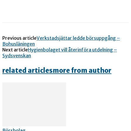
Previous article
Verkstadsjättar ledde börsuppgång –
Bohusläningen
Next article
Hygienbolaget vill återinföra utdelning –
Sydsvenskan
related articles
more from author
Börsbolag