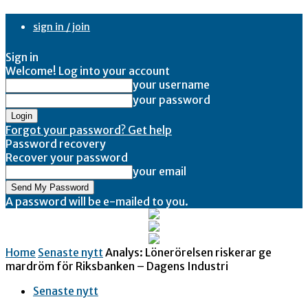
sign in / join
Sign in
Welcome! Log into your account
your username
your password
Forgot your password? Get help
Password recovery
Recover your password
your email
A password will be e-mailed to you.
Home
Senaste nytt
Analys: Lönerörelsen riskerar ge
mardröm för Riksbanken – Dagens Industri
Senaste nytt