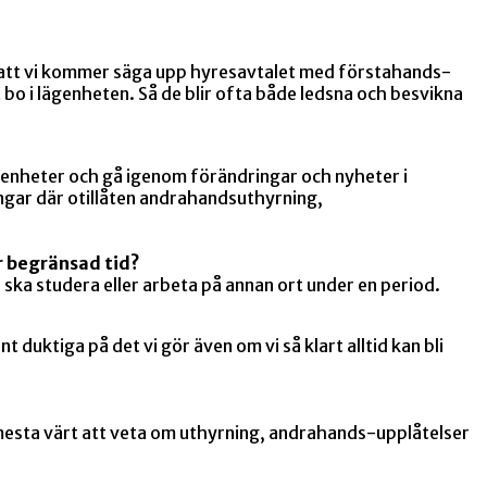
ligt att vi kommer säga upp hyresavtalet med förstahands-
tt bo i lägenheten. Så de blir ofta både ledsna och besvikna
renheter och gå igenom förändringar och nyheter i
ngar där otillåten andrahandsuthyrning,
er begränsad tid?
 ska studera eller arbeta på annan ort under en period.
 duktiga på det vi gör även om vi så klart alltid kan bli
 mesta värt att veta om uthyrning, andrahands-upplåtelser