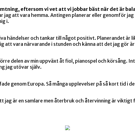
tning, eftersom vi vet att vi jobbar bäst när det är balan
lar jag att vara hemma. Antingen planerar eller genomför jag 
ig i.
a händelser och tankar till något positivt. Planerandet är l
 mig att vara närvarande i stunden och känna att det jag gör ä
törre delen av min uppväxt åt fiol, pianospel och körsång. Int
ng jag utövar själv.
uffade genom Europa. Så många upplevelser på så kort tid i d
t jag är en samlare men återbruk och återvinning är viktigt fö