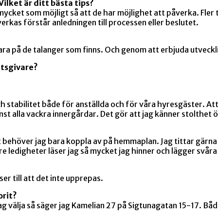
ilket är ditt bästa tips?
mycket som möjligt så att de har möjlighet att påverka. Fler 
erkas förstår anledningen till processen eller beslutet.
 på de talanger som finns. Och genom att erbjuda utveckli
etsgivare?
 stabilitet både för anställda och för våra hyresgäster. Att 
t alla vackra innergårdar. Det gör att jag känner stolthet
 behöver jag bara koppla av på hemmaplan. Jag tittar gärna p
re ledigheter läser jag så mycket jag hinner och lägger svå
ser till att det inte upprepas.
orit?
 välja så säger jag Kamelian 27 på Sigtunagatan 15-17. Både 