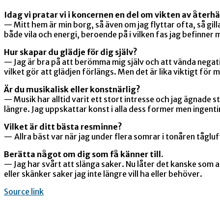
Idag vi pratar vi i koncernen en del om vikten av återhäm
— Mitt hem är min borg, så även om jag flyttar ofta, så gil
både vila och energi, beroende på i vilken fas jag befinner m
Hur skapar du glädje för dig själv?
— Jag är bra på att berömma mig själv och att vända negativ
vilket gör att glädjen förlängs. Men det är lika viktigt för
Är du musikalisk eller konstnärlig?
— Musik har alltid varit ett stort intresse och jag ägnade s
längre. Jag uppskattar konst i alla dess former men ingenti
Vilket är ditt bästa resminne?
— Allra bäst var när jag under flera somrar i tonåren tågl
Berätta något om dig som få känner till.
— Jag har svårt att slänga saker. Nu låter det kanske som at
eller skänker saker jag inte längre vill ha eller behöver.
Source link