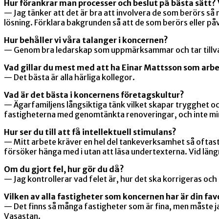
Hur förankrar man processer och beslut på bästa sätt? V
— Jag tänker att det är bra att involvera de som berörs så 
lösning. Förklara bakgrunden så att de som berörs eller påv
Hur behåller vi våra talanger i koncernen?
— Genom bra ledarskap som uppmärksammar och tar tillvara
Vad gillar du mest med att ha Einar Mattsson som arb
— Det bästa är alla härliga kollegor.
Vad är det bästa i koncernens företagskultur?
— Ägarfamiljens långsiktiga tänk vilket skapar trygghet och
fastigheterna med genomtänkta renoveringar, och inte mins
Hur ser du till att få intellektuell stimulans?
— Mitt arbete kräver en hel del tankeverksamhet så oftast
försöker hänga med i utan att läsa undertexterna. Vid läng
Om du gjort fel, hur gör du då?
— Jag kontrollerar vad felet är, hur det ska korrigeras och 
Vilken av alla fastigheter som koncernen har är din fav
— Det finns så många fastigheter som är fina, men måste jag
Vasastan.