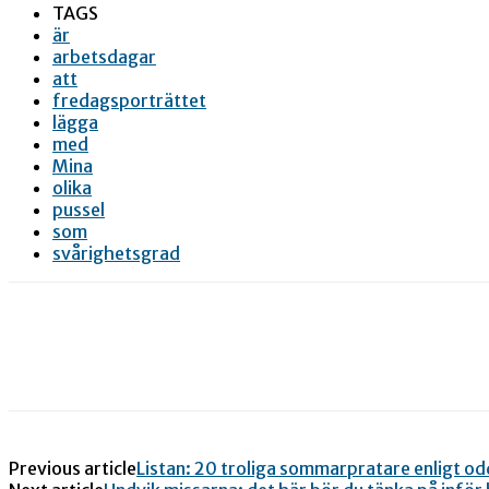
TAGS
är
arbetsdagar
att
fredagsporträttet
lägga
med
Mina
olika
pussel
som
svårighetsgrad
Previous article
Listan: 20 troliga sommarpratare enligt o