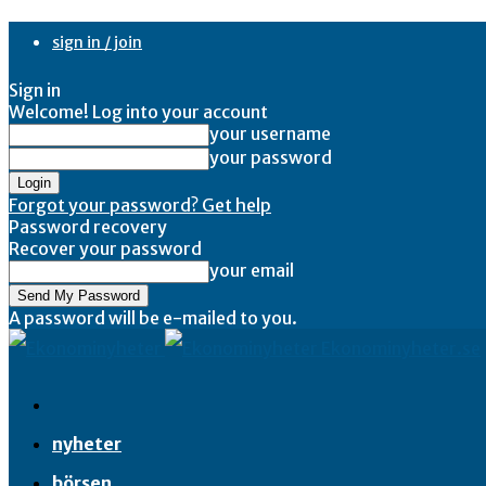
sign in / join
Sign in
Welcome! Log into your account
your username
your password
Forgot your password? Get help
Password recovery
Recover your password
your email
A password will be e-mailed to you.
Ekonominyheter.se
nyheter
börsen