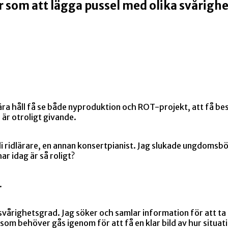
r som att lägga pussel med olika svårigh
ära håll få se både nyproduktion och ROT-projekt, att få be
, är otroligt givande.
bli ridlärare, en annan konsertpianist. Jag slukade ungdomsbö
har idag är så roligt?
n.
svårighetsgrad. Jag söker och samlar information för att ta 
om behöver gås igenom för att få en klar bild av hur situat