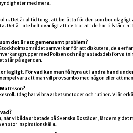
 myndigheter med mera.
ckholm. Det är alltid tungt att berätta för den som bor olag
. Det är inte helt ovanligt att de tror att de har tillstånd a
ersom det är ett gemensamt problem?
 i Stockholmsområdet samverkar för att diskutera, dela erfa
samverkansgrupper med Polisen och några stadsdelsförvaltni
et står på agendan.
r lagligt. För vad kan man få hyra ut i andra hand und
exempel vara att man vill provsambo med någon eller att man
r Mattsson?
sroll. Idag har vi bra arbetsmetoder och rutiner. Vi är erkänt
m vad?
an, när vi båda arbetade på Svenska Bostäder, lärde mig det
 en stor inspirationskälla.