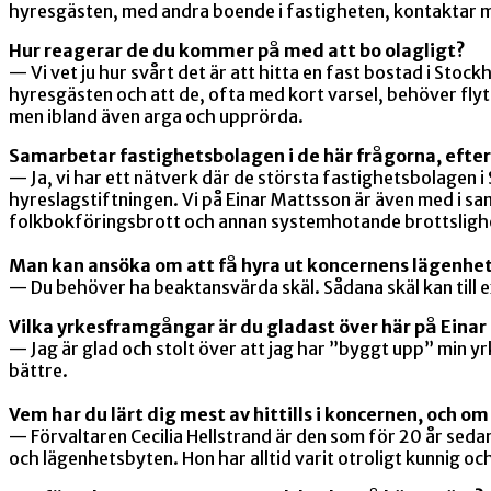
hyresgästen, med andra boende i fastigheten, kontaktar
Hur reagerar de du kommer på med att bo olagligt?
— Vi vet ju hur svårt det är att hitta en fast bostad i Sto
hyresgästen och att de, ofta med kort varsel, behöver flytta
men ibland även arga och upprörda.
Samarbetar fastighetsbolagen i de här frågorna, eft
— Ja, vi har ett nätverk där de största fastighetsbolagen
hyreslagstiftningen. Vi på Einar Mattsson är även med i 
folkbokföringsbrott och annan systemhotande brottsligh
Man kan ansöka om att få hyra ut koncernens lägenhete
— Du behöver ha beaktansvärda skäl. Sådana skäl kan till 
Vilka yrkesframgångar är du gladast över här på Eina
— Jag är glad och stolt över att jag har ”byggt upp” min yrke
bättre.
Vem har du lärt dig mest av hittills i koncernen, och o
— Förvaltaren Cecilia Hellstrand är den som för 20 år sed
och lägenhetsbyten. Hon har alltid varit otroligt kunnig och