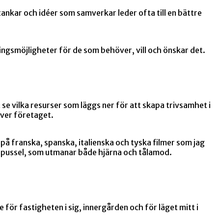
tankar och idéer som samverkar leder ofta till en bättre
ngsmöjligheter för de som behöver, vill och önskar det.
se vilka resurser som läggs ner för att skapa trivsamhet i
 över företaget.
å franska, spanska, italienska och tyska filmer som jag
ra pussel, som utmanar både hjärna och tålamod.
för fastigheten i sig, innergården och för läget mitt i