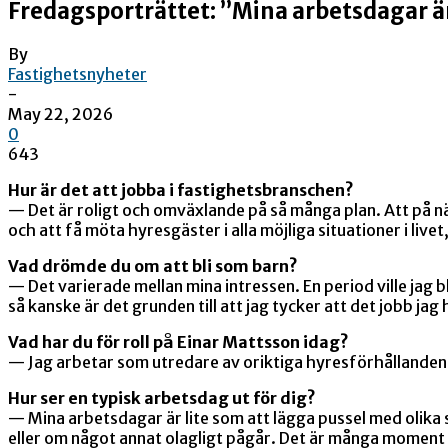
Fredagsporträttet: ”Mina arbetsdagar ä
By
Fastighetsnyheter
-
May 22, 2026
0
643
Hur är det att jobba i fastighetsbranschen?
— Det är roligt och omväxlande på så många plan. Att på n
och att få möta hyresgäster i alla möjliga situationer i livet
Vad drömde du om att bli som barn?
— Det varierade mellan mina intressen. En period ville jag 
så kanske är det grunden till att jag tycker att det jobb jag 
Vad har du för roll på Einar Mattsson idag?
— Jag arbetar som utredare av oriktiga hyresförhållande
Hur ser en typisk arbetsdag ut för dig?
— Mina arbetsdagar är lite som att lägga pussel med olika 
eller om något annat olagligt pågår. Det är många moment s