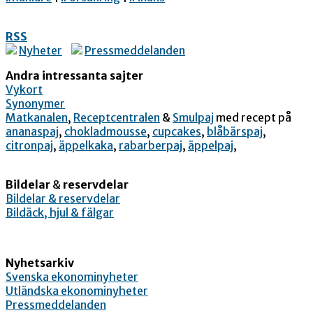
RSS
Nyheter
Pressmeddelanden
Andra intressanta sajter
Vykort
Synonymer
Matkanalen
,
Receptcentralen
&
Smulpaj
med recept på
ananaspaj
,
chokladmousse
,
cupcakes
,
blåbärspaj
,
citronpaj
,
äppelkaka
,
rabarberpaj
,
äppelpaj
,
Bildelar
&
reservdelar
Bildelar & reservdelar
Bildäck, hjul & fälgar
Nyhetsarkiv
Svenska ekonominyheter
Utländska ekonominyheter
Pressmeddelanden