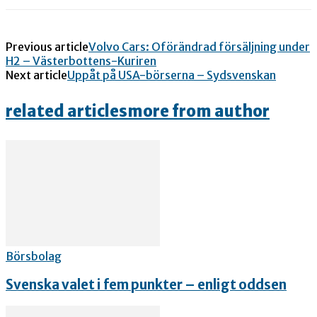
Previous article
Volvo Cars: Oförändrad försäljning under
H2 – Västerbottens-Kuriren
Next article
Uppåt på USA-börserna – Sydsvenskan
related articles
more from author
Börsbolag
Svenska valet i fem punkter – enligt oddsen