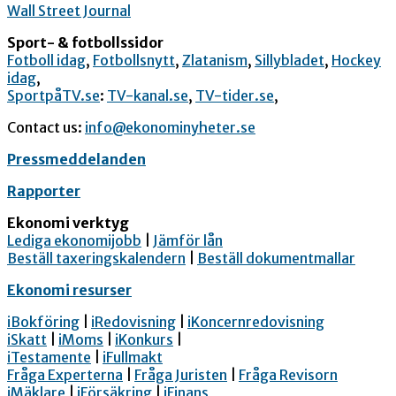
Wall Street Journal
Sport- & fotbollssidor
Fotboll idag
,
Fotbollsnytt
,
Zlatanism
,
Sillybladet
,
Hockey
idag
,
SportpåTV.se
:
TV-kanal.se
,
TV-tider.se
,
Contact us:
info@ekonominyheter.se
Pressmeddelanden
Rapporter
Ekonomi verktyg
Lediga ekonomijobb
|
Jämför lån
Beställ taxeringskalendern
|
Beställ dokumentmallar
Ekonomi resurser
iBokföring
|
iRedovisning
|
iKoncernredovisning
iSkatt
|
iMoms
|
iKonkurs
|
iTestamente
|
iFullmakt
Fråga Experterna
|
Fråga Juristen
|
Fråga Revisorn
iMäklare
|
iFörsäkring
|
iFinans