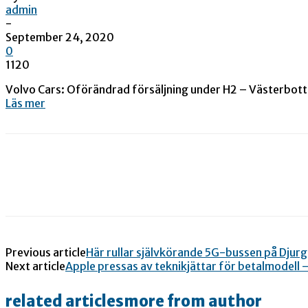
admin
-
September 24, 2020
0
1120
Volvo Cars: Oförändrad försäljning under H2 – Västerbot
Läs mer
Previous article
Här rullar självkörande 5G-bussen på Djurg
Next article
Apple pressas av teknikjättar för betalmodell
related articles
more from author