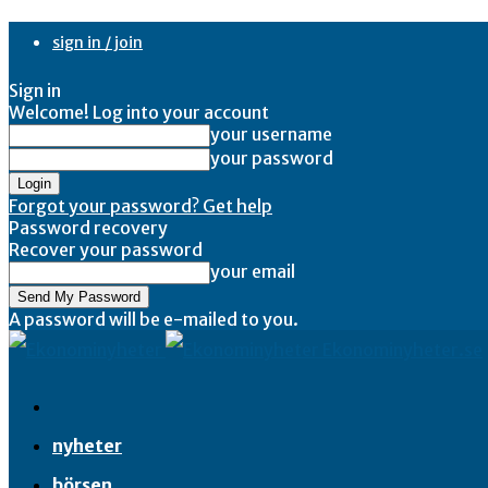
sign in / join
Sign in
Welcome! Log into your account
your username
your password
Forgot your password? Get help
Password recovery
Recover your password
your email
A password will be e-mailed to you.
Ekonominyheter.se
nyheter
börsen