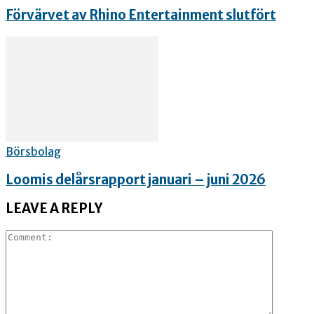
Förvärvet av Rhino Entertainment slutfört
Börsbolag
Loomis delårsrapport januari – juni 2026
LEAVE A REPLY