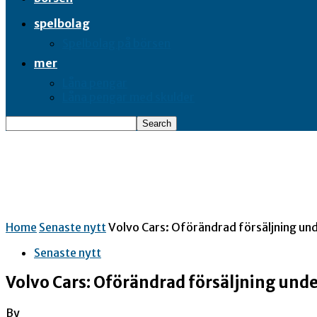
spelbolag
Spelbolag på börsen
mer
Låna pengar
Låna pengar med skulder
Home
Senaste nytt
Volvo Cars: Oförändrad försäljning un
Senaste nytt
Volvo Cars: Oförändrad försäljning und
By