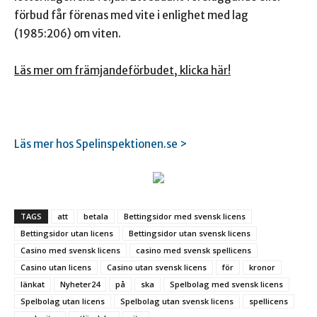
förbud får förenas med vite i enlighet med lag
(1985:206) om viten.
Läs mer om främjandeförbudet, klicka här!
Läs mer hos Spelinspektionen.se >
TAGS
att
betala
Bettingsidor med svensk licens
Bettingsidor utan licens
Bettingsidor utan svensk licens
Casino med svensk licens
casino med svensk spellicens
Casino utan licens
Casino utan svensk licens
för
kronor
länkat
Nyheter24
på
ska
Spelbolag med svensk licens
Spelbolag utan licens
Spelbolag utan svensk licens
spellicens