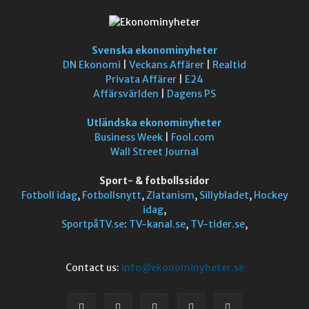
Svenska ekonominyheter
DN Ekonomi
|
Veckans Affärer
|
Realtid
Privata Affärer
|
E24
Affärsvärlden
|
Dagens PS
Utländska ekonominyheter
Business Week
|
Fool.com
Wall Street Journal
Sport- & fotbollssidor
Fotboll idag
,
Fotbollsnytt
,
Zlatanism
,
Sillybladet
,
Hockey
idag
,
SportpåTV.se
:
TV-kanal.se
,
TV-tider.se
,
Contact us:
info@ekonominyheter.se