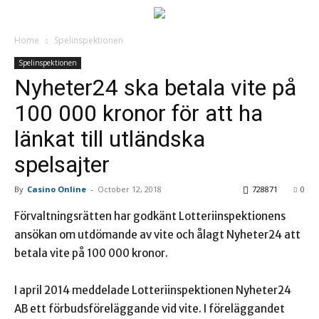
Home
Spelinspektionen
Spelinspektionen
Nyheter24 ska betala vite på
100 000 kronor för att ha
länkat till utländska
spelsajter
By
Casino Online
-
October 12, 2018
728871
0
Förvaltningsrätten har godkänt Lotteriinspektionens
ansökan om utdömande av vite och ålagt Nyheter24 att
betala vite på 100 000 kronor.
I april 2014 meddelade Lotteriinspektionen Nyheter24
AB ett förbudsföreläggande vid vite. I föreläggandet