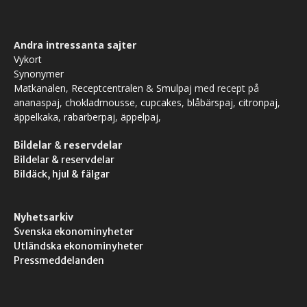
Andra intressanta sajter
Vykort
Synonymer
Matkanalen
,
Receptcentralen
&
Smulpaj
med recept på
ananaspaj
,
chokladmousse
,
cupcakes
,
blåbärspaj
,
citronpaj
,
äppelkaka
,
rabarberpaj
,
äppelpaj
,
Bildelar
&
reservdelar
Bildelar & reservdelar
Bildäck, hjul & fälgar
Nyhetsarkiv
Svenska ekonominyheter
Utländska ekonominyheter
Pressmeddelanden