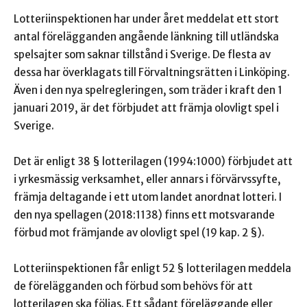
Lotteriinspektionen har under året meddelat ett stort
antal förelägganden angående länkning till utländska
spelsajter som saknar tillstånd i Sverige. De flesta av
dessa har överklagats till Förvaltningsrätten i Linköping.
Även i den nya spelregleringen, som träder i kraft den 1
januari 2019, är det förbjudet att främja olovligt spel i
Sverige.
Det är enligt 38 § lotterilagen (1994:1000) förbjudet att
i yrkesmässig verksamhet, eller annars i förvärvssyfte,
främja deltagande i ett utom landet anordnat lotteri. I
den nya spellagen (2018:1138) finns ett motsvarande
förbud mot främjande av olovligt spel (19 kap. 2 §).
Lotteriinspektionen får enligt 52 § lotterilagen meddela
de förelägganden och förbud som behövs för att
lotterilagen ska följas. Ett sådant föreläggande eller