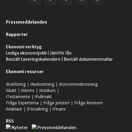
Pressmeddelanden
Rapporter
Ekonomi verktyg
Lediga ekonomijobb
|
Jämför lån
Beställ taxeringskalendern
|
Beställ dokumentmallar
Ekonomi resurser
iBokföring
|
iRedovisning
|
iKoncernredovisning
iSkatt
|
iMoms
|
iKonkurs
|
iTestamente
|
iFullmakt
Fråga Experterna
|
Fråga Juristen
|
Fråga Revisorn
iMäklare
|
iFörsäkring
|
iFinans
RSS
Nyheter
Pressmeddelanden