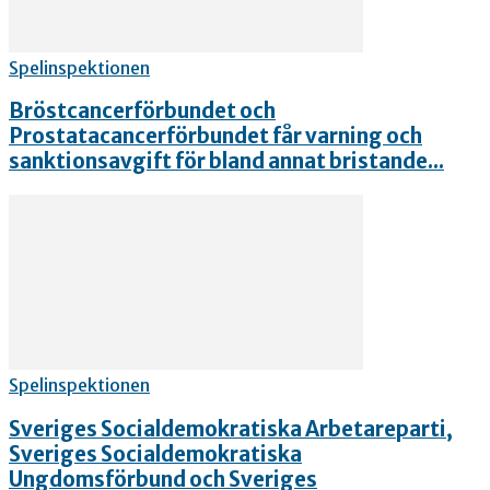
Spelinspektionen
Bröstcancerförbundet och
Prostatacancerförbundet får varning och
sanktionsavgift för bland annat bristande...
Spelinspektionen
Sveriges Socialdemokratiska Arbetareparti,
Sveriges Socialdemokratiska
Ungdomsförbund och Sveriges