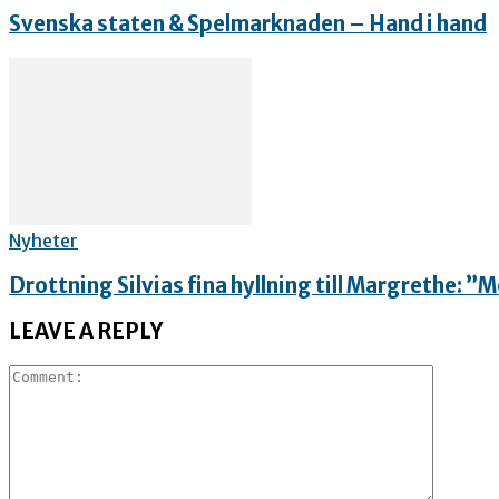
Svenska staten & Spelmarknaden – Hand i hand
Nyheter
Drottning Silvias fina hyllning till Margrethe: 
LEAVE A REPLY