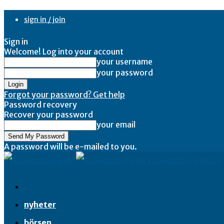
sign in / join
Sign in
Welcome! Log into your account
your username
your password
Forgot your password? Get help
Password recovery
Recover your password
your email
A password will be e-mailed to you.
Ekonominyheter.se
nyheter
börsen