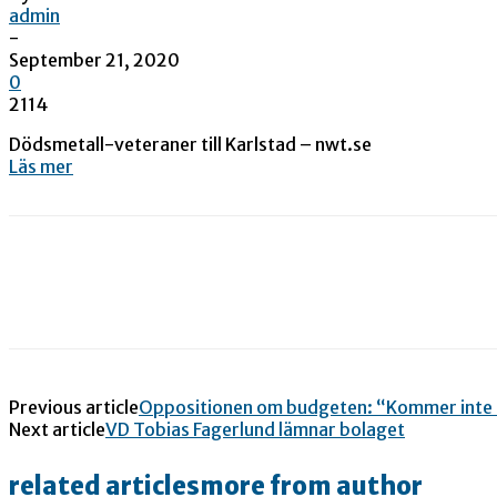
admin
-
September 21, 2020
0
2114
Dödsmetall-veteraner till Karlstad – nwt.se
Läs mer
Previous article
Oppositionen om budgeten: “Kommer inte 
Next article
VD Tobias Fagerlund lämnar bolaget
related articles
more from author