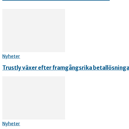
Nyheter
Trustly växer efter framgångsrika betallösning
Nyheter