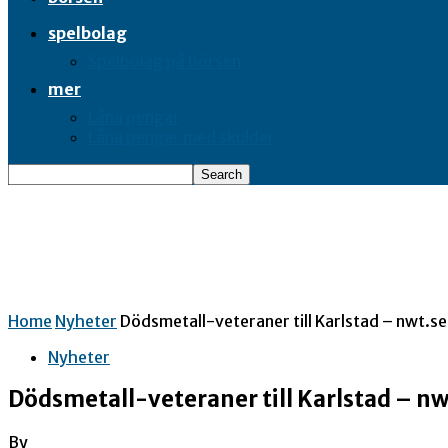
spelbolag
Spelbolag på börsen
mer
Låna pengar
Låna pengar med skulder
Home
Nyheter
Dödsmetall-veteraner till Karlstad – nwt.se
Nyheter
Dödsmetall-veteraner till Karlstad – nw
By