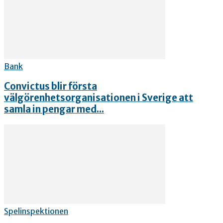
Bank
Convictus blir första
välgörenhetsorganisationen i Sverige att
samla in pengar med...
Spelinspektionen