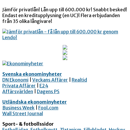
Jämför privatlån! Lån upp till 600.000 kr! Snabbt besked!
Endast en kreditupplysning (en UC)! Flera erbjudanden
från 35 olika långivare!
Svenska ekonominyheter
DN Ekonomi
|
Veckans Affärer
|
Realtid
Privata Affärer
|
E24
Affärsvärlden
|
Dagens PS
Utländska ekonominyheter
Business Week
|
Fool.com
Wall Street Journal
Sport- & fotbollssidor
Fotboll idag
,
Fotbollsnytt
,
Zlatanism
,
Sillybladet
,
Hockey