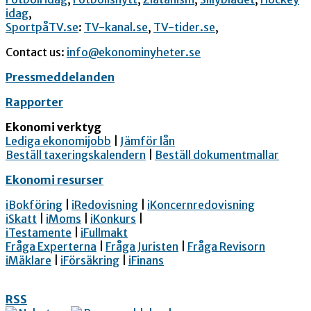
idag
,
SportpåTV.se
:
TV-kanal.se
,
TV-tider.se
,
Contact us:
info@ekonominyheter.se
Pressmeddelanden
Rapporter
Ekonomi verktyg
Lediga ekonomijobb
|
Jämför lån
Beställ taxeringskalendern
|
Beställ dokumentmallar
Ekonomi resurser
iBokföring
|
iRedovisning
|
iKoncernredovisning
iSkatt
|
iMoms
|
iKonkurs
|
iTestamente
|
iFullmakt
Fråga Experterna
|
Fråga Juristen
|
Fråga Revisorn
iMäklare
|
iFörsäkring
|
iFinans
RSS