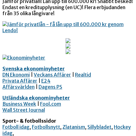
Jämför privatlån! Lån upp till 600.000 kr! Snabbt besked!
Endast en kreditupplysning (en UC)! Flera erbjudanden
från 35 olika långivare!
Svenska ekonominyheter
DN Ekonomi
|
Veckans Affärer
|
Realtid
Privata Affärer
|
E24
Affärsvärlden
|
Dagens PS
Utländska ekonominyheter
Business Week
|
Fool.com
Wall Street Journal
Sport- & fotbollssidor
Fotboll idag
,
Fotbollsnytt
,
Zlatanism
,
Sillybladet
,
Hockey
idag
,