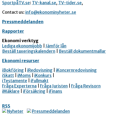
SportpåTV.se
:
TV-kanal.se
,
TV-tider.se
,
Contact us:
info@ekonominyheter.se
Pressmeddelanden
Rapporter
Ekonomi verktyg
Lediga ekonomijobb
|
Jämför lån
Beställ taxeringskalendern
|
Beställ dokumentmallar
Ekonomi resurser
iBokföring
|
iRedovisning
|
iKoncernredovisning
iSkatt
|
iMoms
|
iKonkurs
|
iTestamente
|
iFullmakt
Fråga Experterna
|
Fråga Juristen
|
Fråga Revisorn
iMäklare
|
iFörsäkring
|
iFinans
RSS
Nyheter
Pressmeddelanden