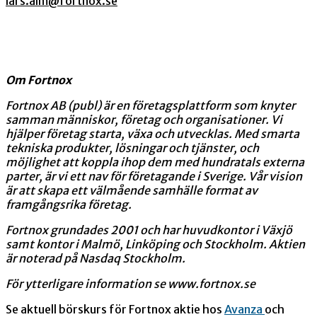
lars.alm@fortnox.se
Om Fortnox
Fortnox AB (publ) är en företagsplattform som knyter
samman människor, företag och organisationer. Vi
hjälper företag starta, växa och utvecklas. Med smarta
tekniska produkter, lösningar och tjänster, och
möjlighet att koppla ihop dem med hundratals externa
parter, är vi ett nav för företagande i Sverige. Vår vision
är att skapa ett välmående samhälle format av
framgångsrika företag.
Fortnox grundades 2001 och har huvudkontor i Växjö
samt kontor i Malmö, Linköping och Stockholm. Aktien
är noterad på Nasdaq Stockholm.
För ytterligare information se
www.fortnox.se
Se aktuell börskurs för Fortnox aktie hos
Avanza
och