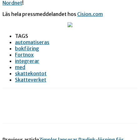
Nordnet
!
Läs hela pressmeddelandet hos
Cision.com
TAGS
automatiseras
bokföring
Fortnox
integrerar
med
skattekontot
Skatteverket
Previous article
Zimpler lanserar Paylink-lösning för