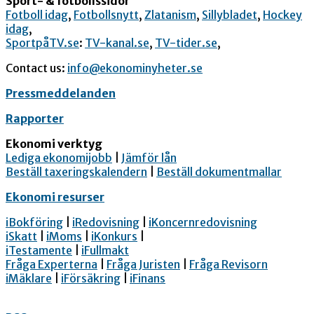
Sport- & fotbollssidor
Fotboll idag
,
Fotbollsnytt
,
Zlatanism
,
Sillybladet
,
Hockey
idag
,
SportpåTV.se
:
TV-kanal.se
,
TV-tider.se
,
Contact us:
info@ekonominyheter.se
Pressmeddelanden
Rapporter
Ekonomi verktyg
Lediga ekonomijobb
|
Jämför lån
Beställ taxeringskalendern
|
Beställ dokumentmallar
Ekonomi resurser
iBokföring
|
iRedovisning
|
iKoncernredovisning
iSkatt
|
iMoms
|
iKonkurs
|
iTestamente
|
iFullmakt
Fråga Experterna
|
Fråga Juristen
|
Fråga Revisorn
iMäklare
|
iFörsäkring
|
iFinans