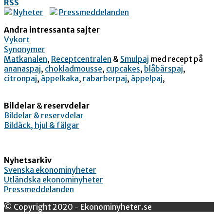
RSS
Nyheter
Pressmeddelanden
Andra intressanta sajter
Vykort
Synonymer
Matkanalen
,
Receptcentralen
&
Smulpaj
med recept på
ananaspaj
,
chokladmousse
,
cupcakes
,
blåbärspaj
,
citronpaj
,
äppelkaka
,
rabarberpaj
,
äppelpaj
,
Bildelar
&
reservdelar
Bildelar & reservdelar
Bildäck, hjul & fälgar
Nyhetsarkiv
Svenska ekonominyheter
Utländska ekonominyheter
Pressmeddelanden
© Copyright 2020 - Ekonominyheter.se