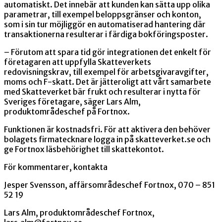
automatiskt. Det innebär att kunden kan sätta upp olika
parametrar, till exempel beloppsgränser och konton,
som i sin tur möjliggör en automatiserad hantering där
transaktionerna resulterar i färdiga bokföringsposter.
– Förutom att spara tid gör integrationen det enkelt för
företagaren att uppfylla Skatteverkets
redovisningskrav, till exempel för arbetsgivaravgifter,
moms och F-skatt. Det är jätteroligt att vårt samarbete
med Skatteverket bär frukt och resulterar i nytta för
Sveriges företagare, säger Lars Alm,
produktområdeschef på Fortnox.
Funktionen är kostnadsfri. För att aktivera den behöver
bolagets firmatecknare logga in på skatteverket.se och
ge Fortnox läsbehörighet till skattekontot.
För kommentarer, kontakta
Jesper Svensson, affärsområdeschef Fortnox, 070 – 851
52 19
Lars Alm, produktområdeschef Fortnox,