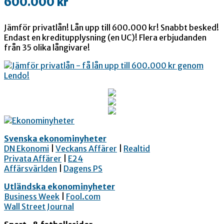
600.000 kr
Jämför privatlån! Lån upp till 600.000 kr! Snabbt besked!
Endast en kreditupplysning (en UC)! Flera erbjudanden
från 35 olika långivare!
Svenska ekonominyheter
DN Ekonomi
|
Veckans Affärer
|
Realtid
Privata Affärer
|
E24
Affärsvärlden
|
Dagens PS
Utländska ekonominyheter
Business Week
|
Fool.com
Wall Street Journal