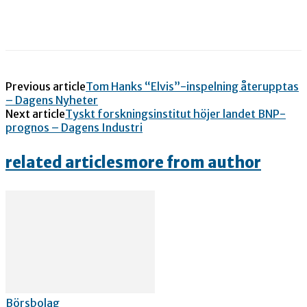
Previous article
Tom Hanks “Elvis”-inspelning återupptas
– Dagens Nyheter
Next article
Tyskt forskningsinstitut höjer landet BNP-
prognos – Dagens Industri
related articles
more from author
Börsbolag