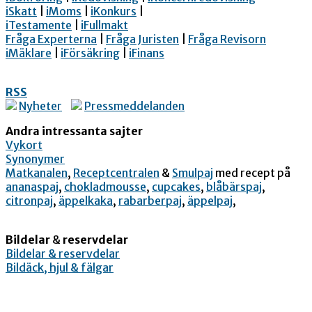
iSkatt
|
iMoms
|
iKonkurs
|
iTestamente
|
iFullmakt
Fråga Experterna
|
Fråga Juristen
|
Fråga Revisorn
iMäklare
|
iFörsäkring
|
iFinans
RSS
Nyheter
Pressmeddelanden
Andra intressanta sajter
Vykort
Synonymer
Matkanalen
,
Receptcentralen
&
Smulpaj
med recept på
ananaspaj
,
chokladmousse
,
cupcakes
,
blåbärspaj
,
citronpaj
,
äppelkaka
,
rabarberpaj
,
äppelpaj
,
Bildelar
&
reservdelar
Bildelar & reservdelar
Bildäck, hjul & fälgar