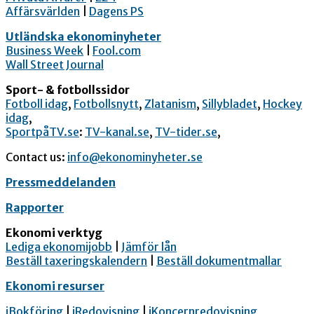
Affärsvärlden
|
Dagens PS
Utländska ekonominyheter
Business Week
|
Fool.com
Wall Street Journal
Sport- & fotbollssidor
Fotboll idag
,
Fotbollsnytt
,
Zlatanism
,
Sillybladet
,
Hockey
idag
,
SportpåTV.se
:
TV-kanal.se
,
TV-tider.se
,
Contact us:
info@ekonominyheter.se
Pressmeddelanden
Rapporter
Ekonomi verktyg
Lediga ekonomijobb
|
Jämför lån
Beställ taxeringskalendern
|
Beställ dokumentmallar
Ekonomi resurser
iBokföring
|
iRedovisning
|
iKoncernredovisning