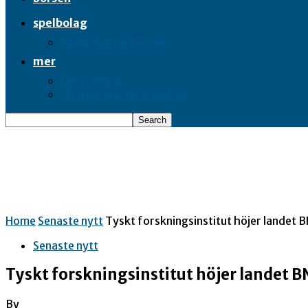
spelbolag
Spelbolag på börsen
mer
Låna pengar
Låna pengar med skulder
Home
Senaste nytt
Tyskt forskningsinstitut höjer landet
Senaste nytt
Tyskt forskningsinstitut höjer landet 
By