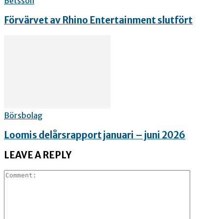
Betsson
Förvärvet av Rhino Entertainment slutfört
Börsbolag
Loomis delårsrapport januari – juni 2026
LEAVE A REPLY