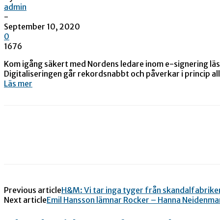
admin
-
September 10, 2020
0
1676
Kom igång säkert med Nordens ledare inom e-signering läs
Digitaliseringen går rekordsnabbt och påverkar i princip
Läs mer
Previous article
H&M: Vi tar inga tyger från skandalfabrik
Next article
Emil Hansson lämnar Rocker – Hanna Neidenmar