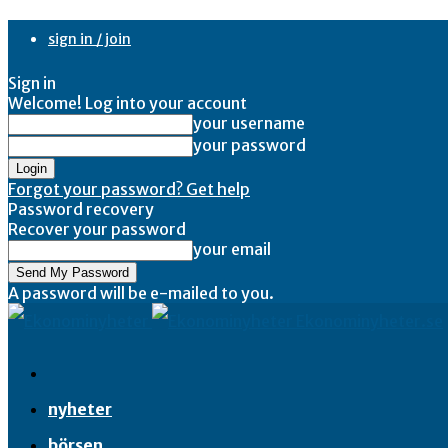
sign in / join
Sign in
Welcome! Log into your account
your username
your password
Forgot your password? Get help
Password recovery
Recover your password
your email
A password will be e-mailed to you.
Ekonominyheter.se
nyheter
börsen