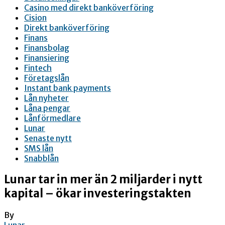
Casino med direkt banköverföring
Cision
Direkt banköverföring
Finans
Finansbolag
Finansiering
Fintech
Företagslån
Instant bank payments
Lån nyheter
Låna pengar
Lånförmedlare
Lunar
Senaste nytt
SMS lån
Snabblån
Lunar tar in mer än 2 miljarder i nytt
kapital – ökar investeringstakten
By
Lunar