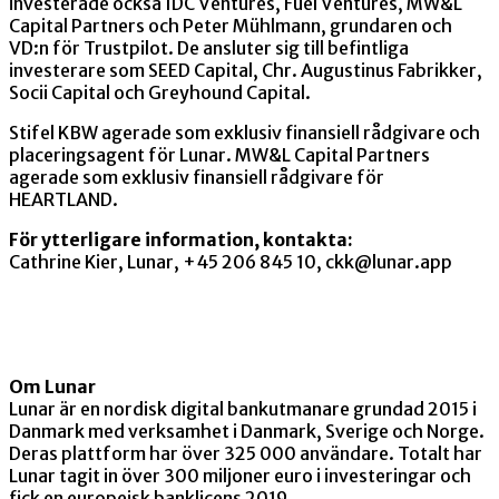
investerade också IDC Ventures, Fuel Ventures, MW&L
Capital Partners och Peter Mühlmann, grundaren och
VD:n för Trustpilot. De ansluter sig till befintliga
investerare som SEED Capital, Chr. Augustinus Fabrikker,
Socii Capital och Greyhound Capital.
Stifel KBW agerade som exklusiv finansiell rådgivare och
placeringsagent för Lunar. MW&L Capital Partners
agerade som exklusiv finansiell rådgivare för
HEARTLAND.
För ytterligare information, kontakta:
Cathrine Kier, Lunar, +45 206 845 10, ckk@lunar.app
Om Lunar
Lunar är en nordisk digital bankutmanare grundad 2015 i
Danmark med verksamhet i Danmark, Sverige och Norge.
Deras plattform har över 325 000 användare. Totalt har
Lunar tagit in över 300 miljoner euro i investeringar och
fick en europeisk banklicens 2019.