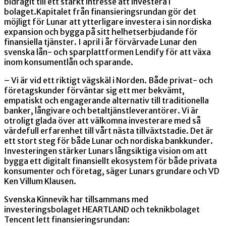
bidragit till ett starkt intresse att investera i
bolaget.Kapitalet från finansieringsrundan gör det
möjligt för Lunar att ytterligare investera i sin nordiska
expansion och bygga på sitt helhetserbjudande för
finansiella tjänster. I april i år förvärvade Lunar den
svenska lån- och sparplattformen Lendify för att växa
inom konsumentlån och sparande.
– Vi är vid ett riktigt vägskäl i Norden. Både privat- och
företagskunder förväntar sig ett mer bekvämt,
empatiskt och engagerande alternativ till traditionella
banker, långivare och betaltjänstleverantörer. Vi är
otroligt glada över att välkomna investerare med så
värdefull erfarenhet till vårt nästa tillväxtstadie. Det är
ett stort steg för både Lunar och nordiska bankkunder.
Investeringen stärker Lunars långsiktiga vision om att
bygga ett digitalt finansiellt ekosystem för både privata
konsumenter och företag, säger Lunars grundare och VD
Ken Villum Klausen.
Svenska Kinnevik har tillsammans med
investeringsbolaget HEARTLAND och teknikbolaget
Tencent lett finansieringsrundan: