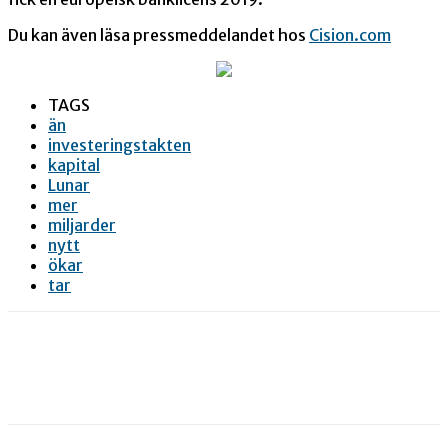
Du kan även läsa pressmeddelandet hos
Cision.com
TAGS
än
investeringstakten
kapital
Lunar
mer
miljarder
nytt
ökar
tar