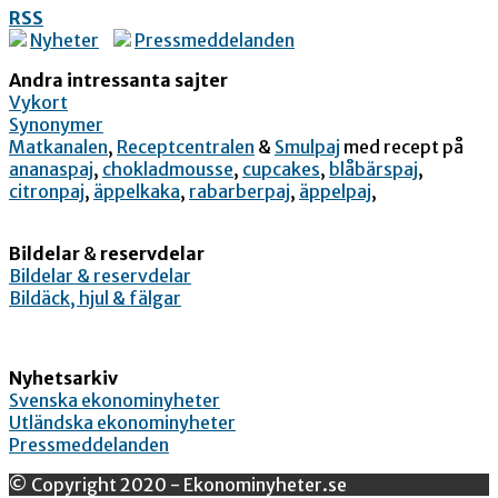
RSS
Nyheter
Pressmeddelanden
Andra intressanta sajter
Vykort
Synonymer
Matkanalen
,
Receptcentralen
&
Smulpaj
med recept på
ananaspaj
,
chokladmousse
,
cupcakes
,
blåbärspaj
,
citronpaj
,
äppelkaka
,
rabarberpaj
,
äppelpaj
,
Bildelar
&
reservdelar
Bildelar & reservdelar
Bildäck, hjul & fälgar
Nyhetsarkiv
Svenska ekonominyheter
Utländska ekonominyheter
Pressmeddelanden
© Copyright 2020 - Ekonominyheter.se