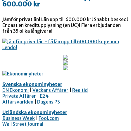
600.000 kr
Jämför privatlån! Lån upp till 600.000 kr! Snabbt besked!
Endast en kreditupplysning (en UC)! Flera erbjudanden
från 35 olika långivare!
Svenska ekonominyheter
DN Ekonomi
|
Veckans Affärer
|
Realtid
Privata Affärer
|
E24
Affärsvärlden
|
Dagens PS
Utländska ekonominyheter
Business Week
|
Fool.com
Wall Street Journal