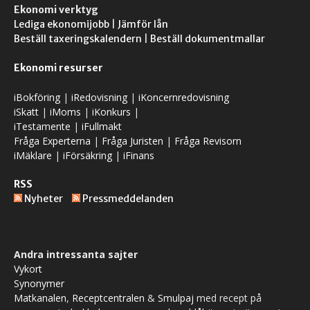
Ekonomi verktyg
Lediga ekonomijobb
|
Jämför lån
Beställ taxeringskalendern
|
Beställ dokumentmallar
Ekonomi resurser
iBokföring
|
iRedovisning
|
iKoncernredovisning
iSkatt
|
iMoms
|
iKonkurs
|
iTestamente
|
iFullmakt
Fråga Experterna
|
Fråga Juristen
|
Fråga Revisorn
iMäklare
|
iFörsäkring
|
iFinans
RSS
Nyheter
Pressmeddelanden
Andra intressanta sajter
Vykort
Synonymer
Matkanalen
,
Receptcentralen
&
Smulpaj
med recept på