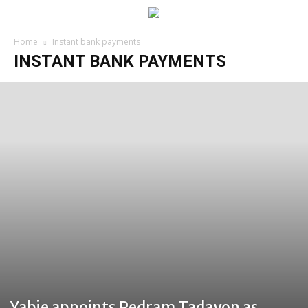
Home
Instant bank payments
INSTANT BANK PAYMENTS
Yabie appoints Pedram Tadayon as