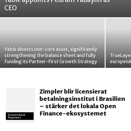
CEO
Yabie divests non-core asset, significantly
strengthening the balance sheet and fully
TrueLayer
funding its Partner-First Growth Strategy
europeis
Zimpler blir licensierat
betalningsinstitut i Brasilien
– stärker det lokala Open
Finance-ekosystemet
Instant Bank
Payments