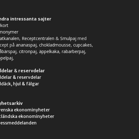
ndra intressanta sajter
kort
ynonymer
atkanalen
,
Receptcentralen
&
Smulpaj
med
ecept på
ananaspaj
,
chokladmousse
,
cupcakes
,
åbärspaj
,
citronpaj
,
äppelkaka
,
rabarberpaj
,
pelpaj
,
ldelar
&
reservdelar
ldelar & reservdelar
ldäck, hjul & fälgar
yhetsarkiv
venska ekonominyheter
tländska ekonominyheter
ressmeddelanden