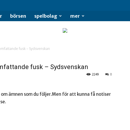
se
r
börsen
spelbolag
mer
r omfattande fusk – Sydsvenskan
 omfattande fusk – Sydsvenskan
2249
0
 om ämnen som du följer.Men för att kunna få notiser
se.