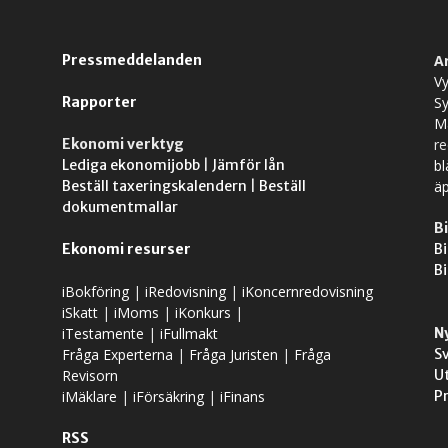
Pressmeddelanden
A
Vy
Rapporter
S
M
Ekonomi verktyg
r
Lediga ekonomijobb
|
Jämför lån
bl
Beställ taxeringskalendern
|
Beställ
äp
dokumentmallar
Bi
Ekonomi resurser
Bi
Bi
iBokföring
|
iRedovisning
|
iKoncernredovisning
iSkatt
|
iMoms
|
iKonkurs
|
iTestamente
|
iFullmakt
N
Fråga Experterna
|
Fråga Juristen
|
Fråga
S
Revisorn
U
iMäklare
|
iFörsäkring
|
iFinans
P
RSS