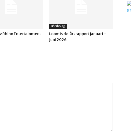
Börsbolag
av Rhino Entertainment
Loomis delårsrapport januari –
juni 2026