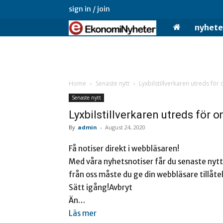
sign in / join
Ekonominyheter.
nyhete
Home
Senaste nytt
Lyxbilstillverkaren utreds fö
Senaste nytt
Lyxbilstillverkaren utreds för
By
admin
-
August 24, 2020
Få notiser direkt i webbläsaren!
Med våra nyhetsnotiser får du senaste nytt
från oss måste du ge din webbläsare tillåtel
Sätt igång!Avbryt
Än…
Läs mer