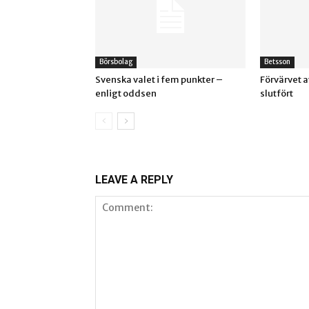
Börsbolag
Betsson
Svenska valet i fem punkter –
Förvärvet 
enligt oddsen
slutfört
LEAVE A REPLY