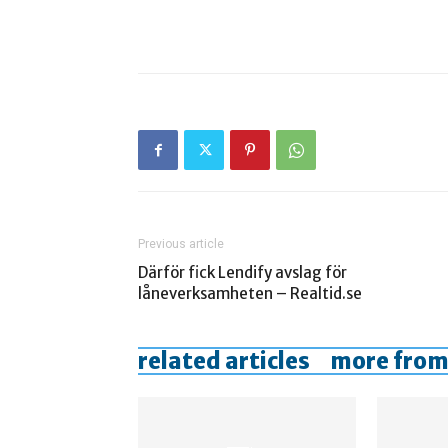
Previous article
Därför fick Lendify avslag för
låneverksamheten – Realtid.se
related articles
more from