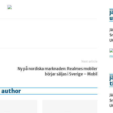
j
u
Jä
S
UC
Next article
Ny på nordiska marknaden: Realmes mobiler
börjar säljas i Sverige – Mobil
j
t
 author
Jä
S
UC