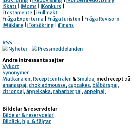
iBokföring
|
iRedovisning
|
iKoncernredovisning
iSkatt
|
iMoms
|
iKonkurs
|
iTestamente
|
iFullmakt
Fråga Experterna
|
Fråga Juristen
|
Fråga Revisorn
iMäklare
|
iFörsäkring
|
iFinans
RSS
Nyheter
Pressmeddelanden
Andra intressanta sajter
Vykort
Synonymer
Matkanalen
,
Receptcentralen
&
Smulpaj
med recept på
ananaspaj
,
chokladmousse
,
cupcakes
,
blåbärspaj
,
citronpaj
,
äppelkaka
,
rabarberpaj
,
äppelpaj
,
Bildelar
&
reservdelar
Bildelar & reservdelar
Bildäck, hjul & fälgar