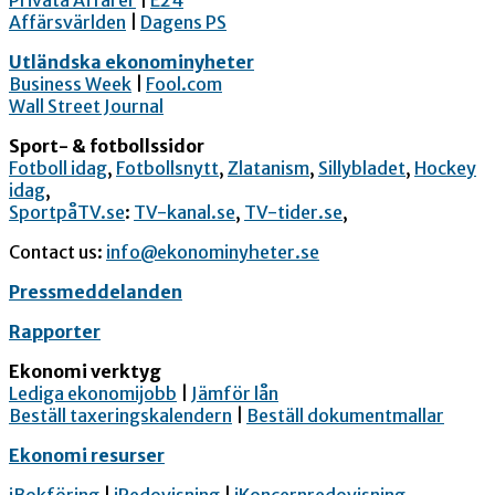
Privata Affärer
|
E24
Affärsvärlden
|
Dagens PS
Utländska ekonominyheter
Business Week
|
Fool.com
Wall Street Journal
Sport- & fotbollssidor
Fotboll idag
,
Fotbollsnytt
,
Zlatanism
,
Sillybladet
,
Hockey
idag
,
SportpåTV.se
:
TV-kanal.se
,
TV-tider.se
,
Contact us:
info@ekonominyheter.se
Pressmeddelanden
Rapporter
Ekonomi verktyg
Lediga ekonomijobb
|
Jämför lån
Beställ taxeringskalendern
|
Beställ dokumentmallar
Ekonomi resurser