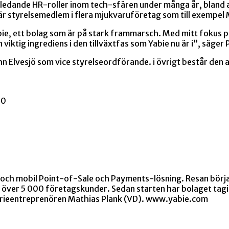
t ledande HR-roller inom tech-sfären under många år, bland
 är styrelsemedlem i flera mjukvaruföretag som till exemp
abie, ett bolag som är på stark frammarsch. Med mitt fokus p
iktig ingrediens i den tillväxtfas som Yabie nu är i”, säger
n Elvesjö som vice styrelseordförande. i övrigt består den 
00
el och mobil Point-of-Sale och Payments-lösning. Resan börj
ll över 5 000 företagskunder. Sedan starten har bolaget tagi
erieentreprenören Mathias Plank (VD). www.yabie.com