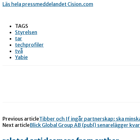
Läs hela pressmeddelandet Cision.com
TAGS
Styrelsen
tar
techprofiler
två
Yabie
Previous article
Tibber och If ingår partnerskap: ska mins
Next article
Blick Global Group AB (publ) senarelägger kva