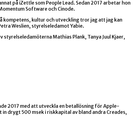
 annat på iZettle som People Lead. Sedan 2017 arbetar hon
el Momentum Software och Cinode.
å kompetens, kultur och utveckling tror jag att jag kan
 Petra Weslien, styrelseledamot Yabie.
av styrelseledamöterna Mathias Plank, Tanya Juul Kjaer,
ade 2017 med att utveckla en betallösning för Apple-
t in drygt 500 msek i riskkapital av bland andra Creades,