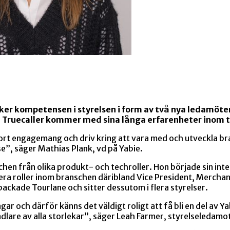
ker kompetensen i styrelsen i form av två nya ledamöte
Truecaller kommer med sina långa erfarenheter inom tech 
tort engagemang och driv kring att vara med och utveckla b
else”, säger Mathias Plank, vd på Yabie.
en från olika produkt- och techroller. Hon började sin inte
ra roller inom branschen däribland Vice President, Merchant
ackade Tourlane och sitter dessutom i flera styrelser.
ngar och därför känns det väldigt roligt att få bli en del av Ya
dlare av alla storlekar”, säger Leah Farmer, styrelseledamot