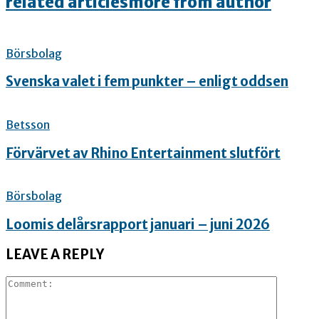
related articles
more from author
Börsbolag
Svenska valet i fem punkter – enligt oddsen
Betsson
Förvärvet av Rhino Entertainment slutfört
Börsbolag
Loomis delårsrapport januari – juni 2026
LEAVE A REPLY