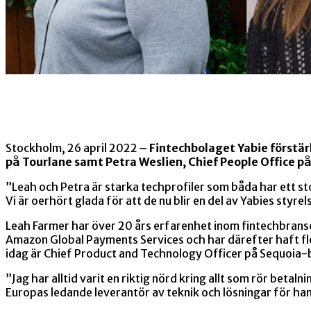
Stockholm, 26 april 2022
– Fintechbolaget Yabie förstär
på Tourlane samt Petra Weslien, Chief People Office på 
”Leah och Petra är starka techprofiler som båda har ett s
Vi är oerhört glada för att de nu blir en del av Yabies styr
Leah Farmer har över 20 års erfarenhet inom fintechbransch
Amazon Global Payments Services och har därefter haft fle
idag är Chief Product and Technology Officer på Sequoia-b
”Jag har alltid varit en riktig nörd kring allt som rör betalni
Europas ledande leverantör av teknik och lösningar för han