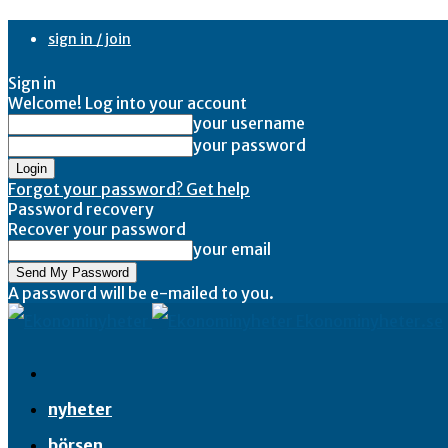
sign in / join
Sign in
Welcome! Log into your account
your username
your password
Forgot your password? Get help
Password recovery
Recover your password
your email
A password will be e-mailed to you.
Ekonominyheter.se
nyheter
börsen