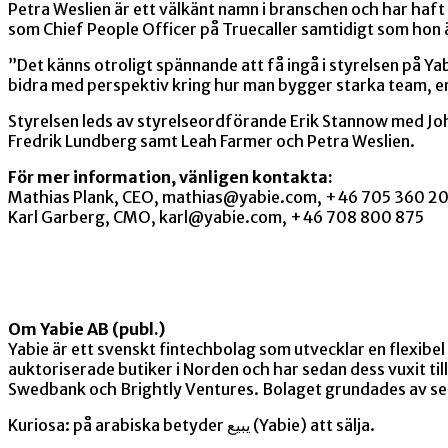
Petra Weslien är ett välkänt namn i branschen och har haf
som Chief People Officer på Truecaller samtidigt som hon
”Det känns otroligt spännande att få ingå i styrelsen på Y
bidra med perspektiv kring hur man bygger starka team, en v
Styrelsen leds av styrelseordförande Erik Stannow med Joh
Fredrik Lundberg samt Leah Farmer och Petra Weslien.
För mer information, vänligen kontakta:
Mathias Plank, CEO, mathias@yabie.com, +46 705 360 2
Karl Garberg, CMO, karl@yabie.com, +46 708 800 875
Om Yabie AB (publ.)
Yabie är ett svenskt fintechbolag som utvecklar en flexib
auktoriserade butiker i Norden och har sedan dess vuxit ti
Swedbank och Brightly Ventures. Bolaget grundades av s
Kuriosa: på arabiska betyder يبيع (Yabie) att sälja.