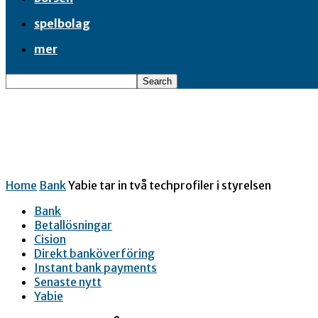
spelbolag
mer
Home
Bank
Yabie tar in två techprofiler i styrelsen
Bank
Betallösningar
Cision
Direkt banköverföring
Instant bank payments
Senaste nytt
Yabie