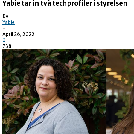
Yabie tar in två techprofiler i styrelsen
By
Yabie
-
April 26, 2022
0
738