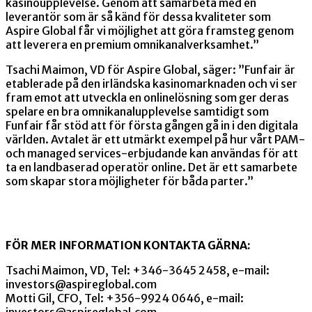
kasinoupplevelse. Genom att samarbeta med en
leverantör som är så känd för dessa kvaliteter som
Aspire Global får vi möjlighet att göra framsteg genom
att leverera en premium omnikanalverksamhet.”
Tsachi Maimon, VD för Aspire Global, säger: ”Funfair är
etablerade på den irländska kasinomarknaden och vi ser
fram emot att utveckla en onlinelösning som ger deras
spelare en bra omnikanalupplevelse samtidigt som
Funfair får stöd att för första gången gå in i den digitala
världen. Avtalet är ett utmärkt exempel på hur vårt PAM-
och managed services-erbjudande kan användas för att
ta en landbaserad operatör online. Det är ett samarbete
som skapar stora möjligheter för båda parter.”
FÖR MER INFORMATION KONTAKTA GÄRNA:
Tsachi Maimon, VD, Tel: +346-3645 2458, e-mail:
investors@aspireglobal.com
Motti Gil, CFO, Tel: +356-9924 0646, e-mail:
investors@aspireglobal.com