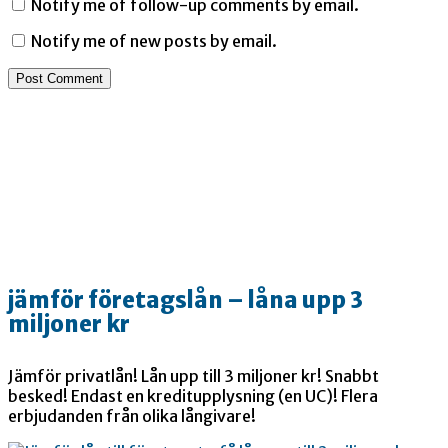
Notify me of follow-up comments by email.
Notify me of new posts by email.
jämför företagslån – låna upp 3
miljoner kr
Jämför privatlån! Lån upp till 3 miljoner kr! Snabbt
besked! Endast en kreditupplysning (en UC)! Flera
erbjudanden från olika långivare!