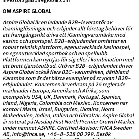
OM ASPIRE GLOBAL
Aspire Global är en ledande B2B-leverantör av
iGaminglösningar och erbjuder allt företag behöver för
att framgångsrikt driva ett iGamingvarumärke med
kasino och sportspel. B2B-erbjudandet omfattar en
robust teknisk plattform, egenutvecklade kasinospel,
en egenutvecklad sportbok och en spelhubb.
Plattformen kan nyttjas för sig eller i kombination med
ett brett tjänsteutbud. Utöver B2B-erbjudandet driver
Aspire Global också flera B2C-varumärken, däribland
Karamba som är det bästa exemplet på styrkan i B2B-
erbjudandet. Koncernen är verksam på 26 reglerade
marknader i Europa, Amerika och Afrika, som
exempelvis USA, UK, Danmark, Portugal, Spanien,
Irland, Nigeria, Colombia och Mexiko. Koncernen har
kontor i Malta, Israel, Bulgarien, Ukraina, Norra
Makedonien, Indien, Italien och Gibraltar.
Aspire Global
är noterat på Nasdaq First North Premier Growth Market
under namnet ASPIRE. Certified Advisor: FNCA Sweden
AB, info@fnca.se, +46-8-528 00 399.
Besök