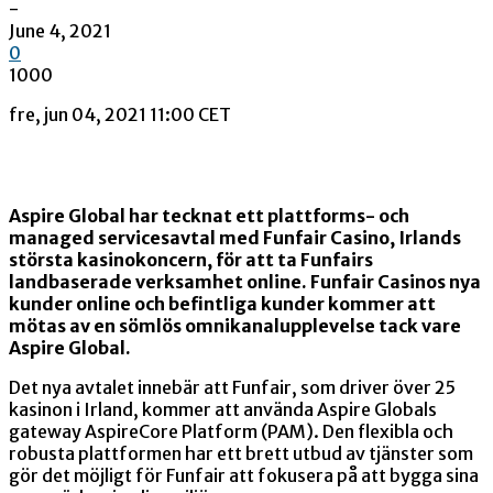
-
June 4, 2021
0
1000
fre, jun 04, 2021 11:00 CET
Aspire Global
har tecknat ett plattforms- och
managed servicesavtal med Funfair Casino, Irlands
största kasinokoncern, för att ta Funfairs
landbaserade verksamhet online. Funfair Casinos nya
kunder online och befintliga kunder kommer att
mötas av en sömlös omnikanalupplevelse tack vare
Aspire Global.
Det nya avtalet innebär att Funfair, som driver över 25
kasinon i Irland, kommer att använda Aspire Globals
gateway AspireCore Platform (PAM). Den flexibla och
robusta plattformen har ett brett utbud av tjänster som
gör det möjligt för Funfair att fokusera på att bygga sina