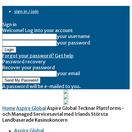
sign in / join
Sign in
Welcome! Log into your account
your username
your password
Forgot your password? Get help
Password recovery
Recover your password
your email
A password will be e-mailed to you.
Home
Aspire Global
Aspire Global Tecknar Plattforms-
och Managed Servicesavtal med Irlands Största
Landbaserade Kasinokoncern
Aspire Global