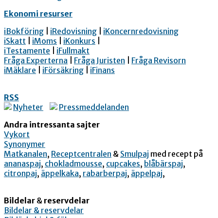
Ekonomi resurser
iBokföring
|
iRedovisning
|
iKoncernredovisning
iSkatt
|
iMoms
|
iKonkurs
|
iTestamente
|
iFullmakt
Fråga Experterna
|
Fråga Juristen
|
Fråga Revisorn
iMäklare
|
iFörsäkring
|
iFinans
RSS
Nyheter
Pressmeddelanden
Andra intressanta sajter
Vykort
Synonymer
Matkanalen
,
Receptcentralen
&
Smulpaj
med recept på
ananaspaj
,
chokladmousse
,
cupcakes
,
blåbärspaj
,
citronpaj
,
äppelkaka
,
rabarberpaj
,
äppelpaj
,
Bildelar
&
reservdelar
Bildelar & reservdelar