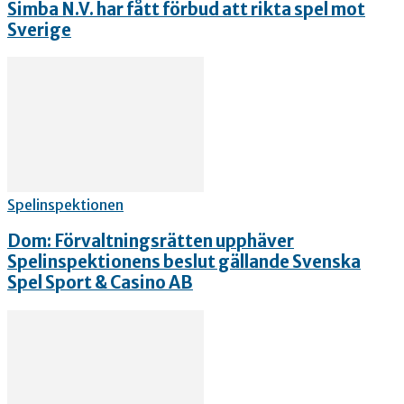
Simba N.V. har fått förbud att rikta spel mot
Sverige
Spelinspektionen
Dom: Förvaltningsrätten upphäver
Spelinspektionens beslut gällande Svenska
Spel Sport & Casino AB