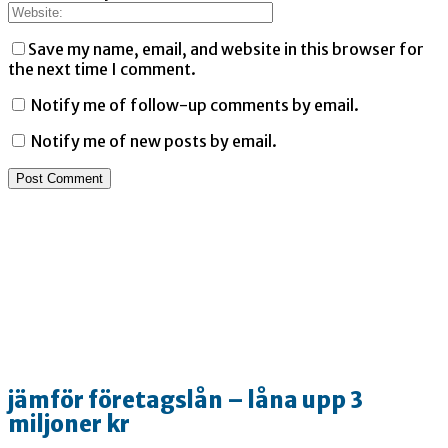
Save my name, email, and website in this browser for
the next time I comment.
Notify me of follow-up comments by email.
Notify me of new posts by email.
jämför företagslån – låna upp 3
miljoner kr