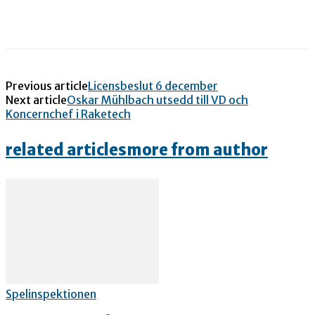
Previous article
Licensbeslut 6 december
Next article
Oskar Mühlbach utsedd till VD och
Koncernchef i Raketech
related articles
more from author
Spelinspektionen