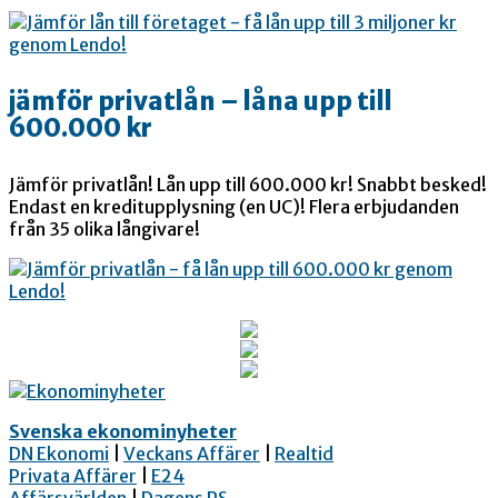
jämför privatlån – låna upp till
600.000 kr
Jämför privatlån! Lån upp till 600.000 kr! Snabbt besked!
Endast en kreditupplysning (en UC)! Flera erbjudanden
från 35 olika långivare!
Svenska ekonominyheter
DN Ekonomi
|
Veckans Affärer
|
Realtid
Privata Affärer
|
E24