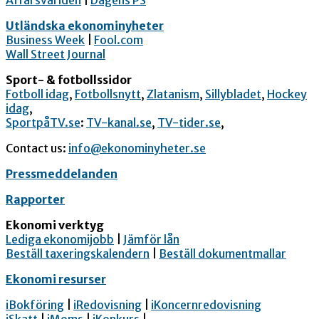
Affärsvärlden
|
Dagens PS
Utländska ekonominyheter
Business Week
|
Fool.com
Wall Street Journal
Sport- & fotbollssidor
Fotboll idag
,
Fotbollsnytt
,
Zlatanism
,
Sillybladet
,
Hockey
idag
,
SportpåTV.se
:
TV-kanal.se
,
TV-tider.se
,
Contact us:
info@ekonominyheter.se
Pressmeddelanden
Rapporter
Ekonomi verktyg
Lediga ekonomijobb
|
Jämför lån
Beställ taxeringskalendern
|
Beställ dokumentmallar
Ekonomi resurser
iBokföring
|
iRedovisning
|
iKoncernredovisning