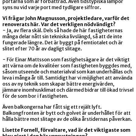
portarna som är förbättrad. Även tidstypiska lampor
syns nu vid varje port med tydligare siffror.
Vi frågar John Magnusson, projektledare, varför det
renoverats här. Var det verkligen nödvändigt?
− Ja, av flera skäl. Dels så hade de här fastigheternas
många delar nått sin tekniska livslängd, så att de inte
fungerade längre. Det är byggt på femtiotalet och är
slitet efter 70 år av dagligt slitage.
− För Einar Mattsson som fastighetsägare är det viktigt
att värna om de kvalitéer som fastigheten byggdes med,
såsom utseende och materialval som kan underhållas och
leva i många år till. Samtidigt har vi möjlighet att använda
oss av ny teknik som skapar bättre energivärden,
jämnare inomhusklimat och därmed bidrar till ökad trivsel
för de som bor i fastigheten.
Även balkongerna har fått sig ett rejält lyft.
Balkongfronten är bytt och golvet är underhållet för att
hålla bättre mot slitage av de olika årstidernas påverkan.
Lisette Fornell, förvaltare, vad är det viktigaste som
blev gjort i den här upprustningen?