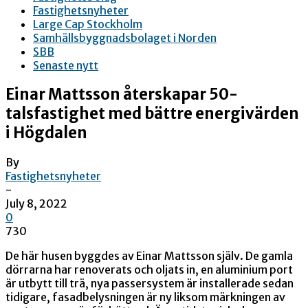
Fastighetsnyheter
Large Cap Stockholm
Samhällsbyggnadsbolaget i Norden
SBB
Senaste nytt
Einar Mattsson återskapar 50-
talsfastighet med bättre energivärden
i Högdalen
By
Fastighetsnyheter
-
July 8, 2022
0
730
De här husen byggdes av Einar Mattsson själv. De gamla
dörrarna har renoverats och oljats in, en aluminium port
är utbytt till trä, nya passersystem är installerade sedan
tidigare, fasadbelysningen är ny liksom märkningen av