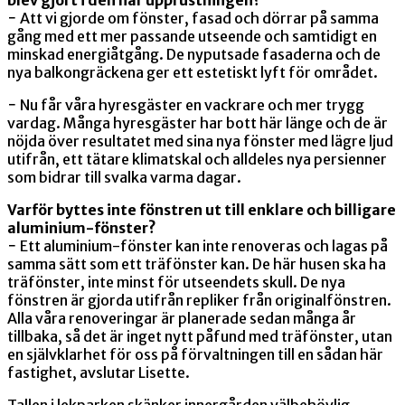
− Att vi gjorde om fönster, fasad och dörrar på samma
gång med ett mer passande utseende och samtidigt en
minskad energiåtgång. De nyputsade fasaderna och de
nya balkongräckena ger ett estetiskt lyft för området.
− Nu får våra hyresgäster en vackrare och mer trygg
vardag. Många hyresgäster har bott här länge och de är
nöjda över resultatet med sina nya fönster med lägre ljud
utifrån, ett tätare klimatskal och alldeles nya persienner
som bidrar till svalka varma dagar.
Varför byttes inte fönstren ut till enklare och billigare
aluminium-fönster?
− Ett aluminium-fönster kan inte renoveras och lagas på
samma sätt som ett träfönster kan. De här husen ska ha
träfönster, inte minst för utseendets skull. De nya
fönstren är gjorda utifrån repliker från originalfönstren.
Alla våra renoveringar är planerade sedan många år
tillbaka, så det är inget nytt påfund med träfönster, utan
en självklarhet för oss på förvaltningen till en sådan här
fastighet, avslutar Lisette.
Tallen i lekparken skänker innergården välbehövlig