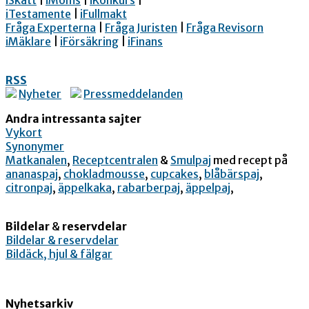
iSkatt
|
iMoms
|
iKonkurs
|
iTestamente
|
iFullmakt
Fråga Experterna
|
Fråga Juristen
|
Fråga Revisorn
iMäklare
|
iFörsäkring
|
iFinans
RSS
Nyheter
Pressmeddelanden
Andra intressanta sajter
Vykort
Synonymer
Matkanalen
,
Receptcentralen
&
Smulpaj
med recept på
ananaspaj
,
chokladmousse
,
cupcakes
,
blåbärspaj
,
citronpaj
,
äppelkaka
,
rabarberpaj
,
äppelpaj
,
Bildelar
&
reservdelar
Bildelar & reservdelar
Bildäck, hjul & fälgar
Nyhetsarkiv