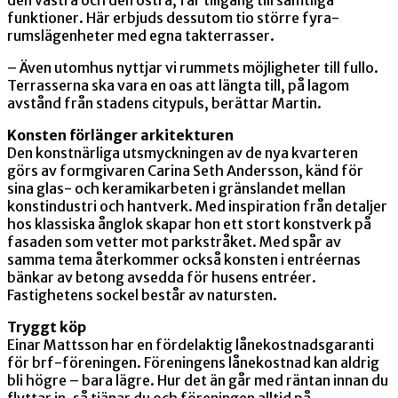
funktioner. Här erbjuds dessutom tio större fyra-
rumslägenheter med egna takterrasser.
– Även utomhus nyttjar vi rummets möjligheter till fullo.
Terrasserna ska vara en oas att längta till, på lagom
avstånd från stadens citypuls, berättar Martin.
Konsten förlänger arkitekturen
Den konstnärliga utsmyckningen av de nya kvarteren
görs av formgivaren Carina Seth Andersson, känd för
sina glas- och keramikarbeten i gränslandet mellan
konstindustri och hantverk. Med inspiration från detaljer
hos klassiska ånglok skapar hon ett stort konstverk på
fasaden som vetter mot parkstråket. Med spår av
samma tema återkommer också konsten i entréernas
bänkar av betong avsedda för husens entréer.
Fastighetens sockel består av natursten.
Tryggt köp
Einar Mattsson har en fördelaktig lånekostnadsgaranti
för brf-föreningen. Föreningens lånekostnad kan aldrig
bli högre – bara lägre. Hur det än går med räntan innan du
flyttar in, så tjänar du och föreningen alltid på