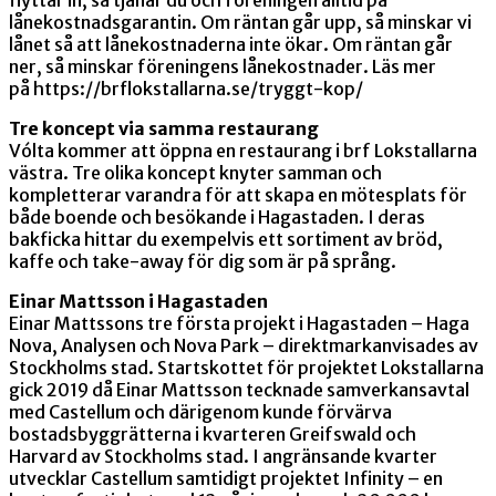
lånekostnadsgarantin. Om räntan går upp, så minskar vi
lånet så att lånekostnaderna inte ökar. Om räntan går
ner, så minskar föreningens lånekostnader. Läs mer
på https://brflokstallarna.se/tryggt-kop/
Tre koncept via samma restaurang
Vólta kommer att öppna en restaurang i brf Lokstallarna
västra. Tre olika koncept knyter samman och
kompletterar varandra för att skapa en mötesplats för
både boende och besökande i Hagastaden. I deras
bakficka hittar du exempelvis ett sortiment av bröd,
kaffe och take-away för dig som är på språng.
Einar Mattsson i Hagastaden
Einar Mattssons tre första projekt i Hagastaden – Haga
Nova, Analysen och Nova Park – direktmarkanvisades av
Stockholms stad. Startskottet för projektet Lokstallarna
gick 2019 då Einar Mattsson tecknade samverkansavtal
med Castellum och därigenom kunde förvärva
bostadsbyggrätterna i kvarteren Greifswald och
Harvard av Stockholms stad. I angränsande kvarter
utvecklar Castellum samtidigt projektet Infinity – en