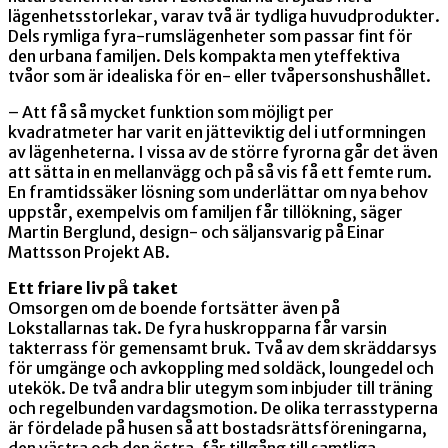
lägenhetsstorlekar, varav två är tydliga huvudprodukter.
Dels rymliga fyra-rumslägenheter som passar fint för
den urbana familjen. Dels kompakta men yteffektiva
tvåor som är idealiska för en- eller tvåpersonshushållet.
– Att få så mycket funktion som möjligt per
kvadratmeter har varit en jätteviktig del i utformningen
av lägenheterna. I vissa av de större fyrorna går det även
att sätta in en mellanvägg och på så vis få ett femte rum.
En framtidssäker lösning som underlättar om nya behov
uppstår, exempelvis om familjen får tillökning, säger
Martin Berglund, design- och säljansvarig på Einar
Mattsson Projekt AB.
Ett friare liv på taket
Omsorgen om de boende fortsätter även på
Lokstallarnas tak. De fyra huskropparna får varsin
takterrass för gemensamt bruk. Två av dem skräddarsys
för umgänge och avkoppling med soldäck, loungedel och
utekök. De två andra blir utegym som inbjuder till träning
och regelbunden vardagsmotion. De olika terrasstyperna
är fördelade på husen så att bostadsrättsföreningarna,
den västra och den östra, får tillgång till samtliga