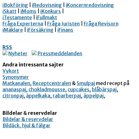
iBokföring
|
iRedovisning
|
iKoncernredovisning
iSkatt
|
iMoms
|
iKonkurs
|
iTestamente
|
iFullmakt
Fråga Experterna
|
Fråga Juristen
|
Fråga Revisorn
iMäklare
|
iFörsäkring
|
iFinans
RSS
Nyheter
Pressmeddelanden
Andra intressanta sajter
Vykort
Synonymer
Matkanalen
,
Receptcentralen
&
Smulpaj
med recept på
ananaspaj
,
chokladmousse
,
cupcakes
,
blåbärspaj
,
citronpaj
,
äppelkaka
,
rabarberpaj
,
äppelpaj
,
Bildelar
&
reservdelar
Bildelar & reservdelar
Bildäck, hjul & fälgar