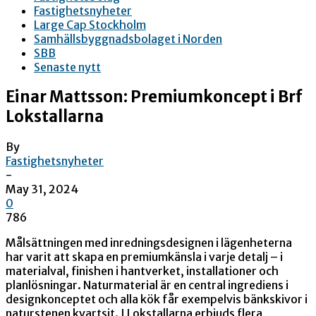
Fastighetsnyheter
Large Cap Stockholm
Samhällsbyggnadsbolaget i Norden
SBB
Senaste nytt
Einar Mattsson: Premiumkoncept i Brf
Lokstallarna
By
Fastighetsnyheter
-
May 31, 2024
0
786
Målsättningen med inredningsdesignen i lägenheterna
har varit att skapa en premiumkänsla i varje detalj – i
materialval, finishen i hantverket, installationer och
planlösningar. Naturmaterial är en central ingrediens i
designkonceptet och alla kök får exempelvis bänkskivor i
naturstenen kvartsit. I Lokstallarna erbjuds flera