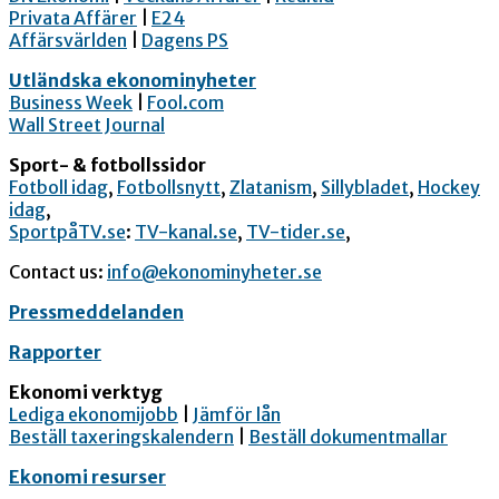
Privata Affärer
|
E24
Affärsvärlden
|
Dagens PS
Utländska ekonominyheter
Business Week
|
Fool.com
Wall Street Journal
Sport- & fotbollssidor
Fotboll idag
,
Fotbollsnytt
,
Zlatanism
,
Sillybladet
,
Hockey
idag
,
SportpåTV.se
:
TV-kanal.se
,
TV-tider.se
,
Contact us:
info@ekonominyheter.se
Pressmeddelanden
Rapporter
Ekonomi verktyg
Lediga ekonomijobb
|
Jämför lån
Beställ taxeringskalendern
|
Beställ dokumentmallar
Ekonomi resurser