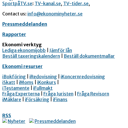
SportpåTV.se
:
TV-kanal.se
,
TV-tider.se
,
Contact us:
info@ekonominyheter.se
Pressmeddelanden
Rapporter
Ekonomi verktyg
Lediga ekonomijobb
|
Jämför lån
Beställ taxeringskalendern
|
Beställ dokumentmallar
Ekonomi resurser
iBokföring
|
iRedovisning
|
iKoncernredovisning
iSkatt
|
iMoms
|
iKonkurs
|
iTestamente
|
iFullmakt
Fråga Experterna
|
Fråga Juristen
|
Fråga Revisorn
iMäklare
|
iFörsäkring
|
iFinans
RSS
Nyheter
Pressmeddelanden