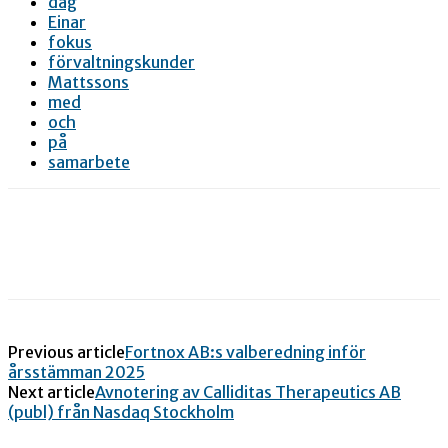
dag
Einar
fokus
förvaltningskunder
Mattssons
med
och
på
samarbete
Previous article
Fortnox AB:s valberedning inför
årsstämman 2025
Next article
Avnotering av Calliditas Therapeutics AB
(publ) från Nasdaq Stockholm