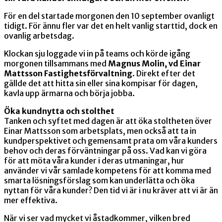
För en del startade morgonen den 10 september ovanligt
tidigt. För ännu fler var det en helt vanlig starttid, dock en
ovanlig arbetsdag.
Klockan sju loggade vi in på teams och körde igång
morgonen tillsammans med
Magnus Molin, vd Einar
Mattsson Fastighetsförvaltning
. Direkt efter det
gällde det att hitta sin eller sina kompisar för dagen,
kavla upp ärmarna och börja jobba.
Öka kundnytta och stolthet
Tanken och syftet med dagen är att öka stoltheten över
Einar Mattsson som arbetsplats, men också att ta in
kundperspektivet och gemensamt prata om våra kunders
behov och deras förväntningar på oss. Vad kan vi göra
för att möta våra kunder i deras utmaningar, hur
använder vi vår samlade kompetens för att komma med
smarta lösningsförslag som kan underlätta och öka
nyttan för våra kunder? Den tid vi är i nu kräver att vi är än
mer effektiva.
När vi ser vad mycket vi åstadkommer, vilken bred