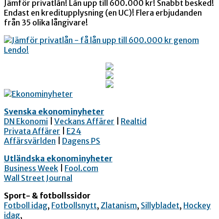
Jämför privatlån! Lån upp till 600.000 kr! Snabbt besked!
Endast en kreditupplysning (en UC)! Flera erbjudanden
från 35 olika långivare!
Svenska ekonominyheter
DN Ekonomi
|
Veckans Affärer
|
Realtid
Privata Affärer
|
E24
Affärsvärlden
|
Dagens PS
Utländska ekonominyheter
Business Week
|
Fool.com
Wall Street Journal
Sport- & fotbollssidor
Fotboll idag
,
Fotbollsnytt
,
Zlatanism
,
Sillybladet
,
Hockey
idag
,