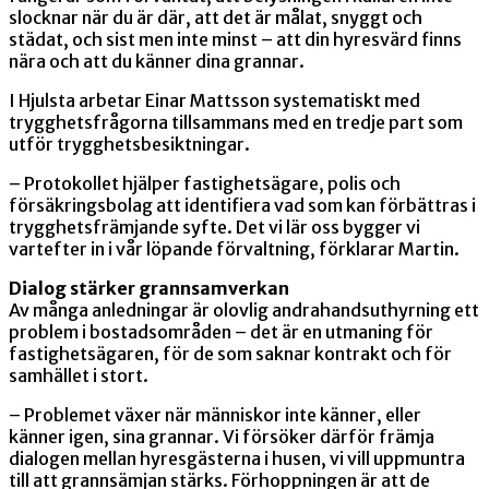
slocknar när du är där, att det är målat, snyggt och
städat, och sist men inte minst – att din hyresvärd finns
nära och att du känner dina grannar.
I Hjulsta arbetar Einar Mattsson systematiskt med
trygghetsfrågorna tillsammans med en tredje part som
utför trygghetsbesiktningar.
– Protokollet hjälper fastighetsägare, polis och
försäkringsbolag att identifiera vad som kan förbättras i
trygghetsfrämjande syfte. Det vi lär oss bygger vi
vartefter in i vår löpande förvaltning, förklarar Martin.
Dialog stärker grannsamverkan
Av många anledningar är olovlig andrahandsuthyrning ett
problem i bostadsområden – det är en utmaning för
fastighetsägaren, för de som saknar kontrakt och för
samhället i stort.
– Problemet växer när människor inte känner, eller
känner igen, sina grannar. Vi försöker därför främja
dialogen mellan hyresgästerna i husen, vi vill uppmuntra
till att grannsämjan stärks. Förhoppningen är att de