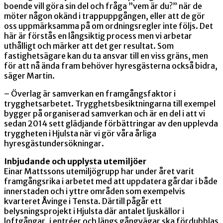
boende vill göra sin del och fråga ”vem är du?” när de
möter någon okänd i trappuppgången, eller att de gör
oss uppmärksamma på om ordningsregler inte följs. Det
här är förstås en långsiktig process men vi arbetar
uthålligt och märker att det ger resultat. Som
fastighetsägare kan du ta ansvar till en viss gräns, men
för att nå ända fram behöver hyresgästerna också bidra,
säger Martin.
– Överlag är samverkan en framgångsfaktor i
trygghetsarbetet. Trygghetsbesiktningarna till exempel
bygger på organiserad samverkan och är en del i att vi
sedan 2014 sett glädjande förbättringar av den upplevda
tryggheten i Hjulsta när vi gör våra årliga
hyresgästundersökningar.
Inbjudande och upplysta utemiljöer
Einar Mattssons utemiljögrupp har under året varit
framgångsrika i arbetet med att uppdatera gårdar i både
innerstaden och i yttre områden som exempelvis
kvarteret Åvinge i Tensta. Därtill pågår ett
belysningsprojekt i Hjulsta där antalet ljuskällor i
loftgångar, i entréer och längs gångvägar ska fördubblas