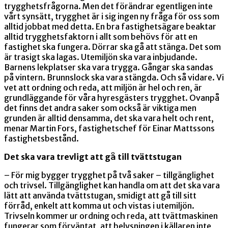
trygghetsfrågorna. Men det förändrar egentligen inte
vårt synsätt, trygghet är i sig ingen ny fråga för oss som
alltid jobbat med detta. En bra fastighetsägare beaktar
alltid trygghetsfaktorn i allt som behövs för att en
fastighet ska fungera. Dörrar ska gå att stänga. Det som
är trasigt ska lagas. Utemiljön ska vara inbjudande.
Barnens lekplatser ska vara trygga. Gångar ska sandas
på vintern. Brunnslock ska vara stängda. Och så vidare. Vi
vet att ordning och reda, att miljön är hel och ren, är
grundläggande för våra hyresgästers trygghet. Ovanpå
det finns det andra saker som också är viktiga men
grunden är alltid densamma, det ska vara helt och rent,
menar Martin Fors, fastighetschef för Einar Mattssons
fastighetsbestånd.
Det ska vara trevligt att gå till tvättstugan
– För mig bygger trygghet på två saker – tillgänglighet
och trivsel. Tillgänglighet kan handla om att det ska vara
lätt att använda tvättstugan, smidigt att gå till sitt
förråd, enkelt att komma ut och vistas i utemiljön.
Trivseln kommer ur ordning och reda, att tvättmaskinen
fungerar som förväntat, att belysningen i källaren inte