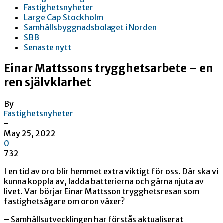
Fastighetsnyheter
Large Cap Stockholm
Samhällsbyggnadsbolaget i Norden
SBB
Senaste nytt
Einar Mattssons trygghetsarbete – en
ren självklarhet
By
Fastighetsnyheter
-
May 25, 2022
0
732
I en tid av oro blir hemmet extra viktigt för oss. Där ska vi
kunna koppla av, ladda batterierna och gärna njuta av
livet. Var börjar Einar Mattsson trygghetsresan som
fastighetsägare om oron växer?
– Samhällsutvecklingen har förstås aktualiserat