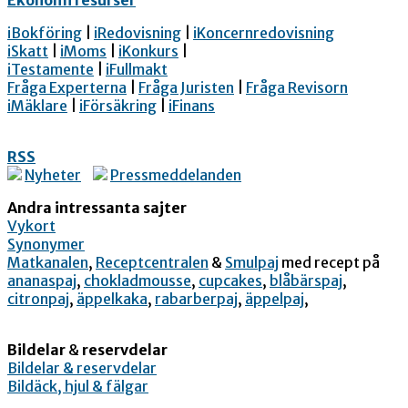
Ekonomi resurser
iBokföring
|
iRedovisning
|
iKoncernredovisning
iSkatt
|
iMoms
|
iKonkurs
|
iTestamente
|
iFullmakt
Fråga Experterna
|
Fråga Juristen
|
Fråga Revisorn
iMäklare
|
iFörsäkring
|
iFinans
RSS
Nyheter
Pressmeddelanden
Andra intressanta sajter
Vykort
Synonymer
Matkanalen
,
Receptcentralen
&
Smulpaj
med recept på
ananaspaj
,
chokladmousse
,
cupcakes
,
blåbärspaj
,
citronpaj
,
äppelkaka
,
rabarberpaj
,
äppelpaj
,
Bildelar
&
reservdelar
Bildelar & reservdelar
Bildäck, hjul & fälgar