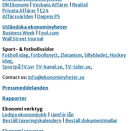
DN Ekonomi
|
Veckans Affärer
|
Realtid
Privata Affärer
|
E24
Affärsvärlden
|
Dagens PS
Utländska ekonominyheter
Business Week
|
Fool.com
Wall Street Journal
Sport- & fotbollssidor
Fotboll idag
,
Fotbollsnytt
,
Zlatanism
,
Sillybladet
,
Hockey
idag
,
SportpåTV.se
:
TV-kanal.se
,
TV-tider.se
,
Contact us:
info@ekonominyheter.se
Pressmeddelanden
Rapporter
Ekonomi verktyg
Lediga ekonomijobb
|
Jämför lån
Beställ taxeringskalendern
|
Beställ dokumentmallar