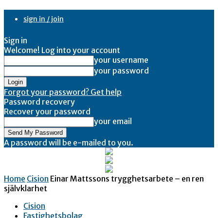
sign in / join
Sign in
Welcome! Log into your account
your username
your password
Forgot your password? Get help
Password recovery
Recover your password
your email
A password will be e-mailed to you.
Home
Cision
Einar Mattssons trygghetsarbete – en ren
självklarhet
Cision
Fastighetsbolag