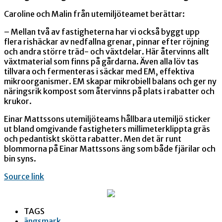
Caroline och Malin från utemiljöteamet berättar:
– Mellan två av fastigheterna har vi också byggt upp
flera rishäckar av nedfallna grenar, pinnar efter röjning
och andra större träd- och växtdelar. Här återvinns allt
växtmaterial som finns på gårdarna. Även alla löv tas
tillvara och fermenteras i säckar med EM, effektiva
mikroorganismer. EM skapar mikrobiell balans och ger ny
näringsrik kompost som återvinns på plats i rabatter och
krukor.
Einar Mattssons utemiljöteams hållbara utemiljö sticker
ut bland omgivande fastigheters millimeterklippta gräs
och pedantiskt skötta rabatter. Men det är runt
blommorna på Einar Mattssons äng som både fjärilar och
bin syns.
Source link
TAGS
ängsmark