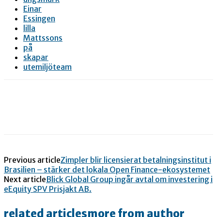
Einar
Essingen
lilla
Mattssons
på
skapar
utemiljöteam
Previous article
Zimpler blir licensierat betalningsinstitut i
Brasilien – stärker det lokala Open Finance-ekosystemet
Next article
Blick Global Group ingår avtal om investering i
eEquity SPV Prisjakt AB.
related articles
more from author