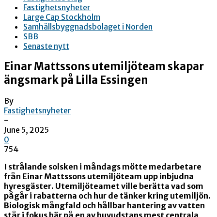
Fastighetsnyheter
Large Cap Stockholm
Samhällsbyggnadsbolaget i Norden
SBB
Senaste nytt
Einar Mattssons utemiljöteam skapar
ängsmark på Lilla Essingen
By
Fastighetsnyheter
-
June 5, 2025
0
754
I strålande solsken i måndags mötte medarbetare
från Einar Mattssons utemiljöteam upp inbjudna
hyresgäster. Utemiljöteamet ville berätta vad som
pågår i rabatterna och hur de tänker kring utemiljön.
Biologisk mångfald och hållbar hantering av vatten
står i fokus här på en av huvudstans mest centrala