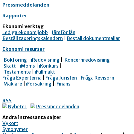
Pressmeddelanden
Rapporter
Ekonomi verktyg
Lediga ekonomijobb
|
Jämför lån
Beställ taxeringskalendern
|
Beställ dokumentmallar
Ekonomi resurser
iBokföring
|
iRedovisning
|
iKoncernredovisning
iSkatt
|
iMoms
|
iKonkurs
|
iTestamente
|
iFullmakt
Fråga Experterna
|
Fråga Juristen
|
Fråga Revisorn
iMäklare
|
iFörsäkring
|
iFinans
RSS
Nyheter
Pressmeddelanden
Andra intressanta sajter
Vykort
Synonymer