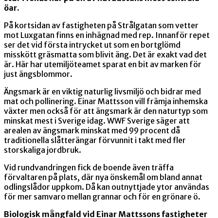
öar.
På kortsidan av fastigheten på Strålgatan som vetter
mot Luxgatan finns en inhägnad med rep. Innanför repet
ser det vid första intrycket ut som en bortglömd
misskött gräsmatta som blivit äng. Det är exakt vad det
är. Här har utemiljöteamet sparat en bit av marken för
just ängsblommor.
Ängsmark är en viktig naturlig livsmiljö och bidrar med
mat och pollinering. Einar Mattsson vill främja inhemska
växter men också för att ängsmark är den naturtyp som
minskat mest i Sverige idag. WWF Sverige säger att
arealen av ängsmark minskat med 99 procent då
traditionella slåtterängar förvunnit i takt med fler
storskaliga jordbruk.
Vid rundvandringen fick de boende även träffa
förvaltaren på plats, där nya önskemål om bland annat
odlingslådor uppkom. Då kan outnyttjade ytor användas
för mer samvaro mellan grannar och för en grönare ö.
Biologisk mångfald vid Einar Mattssons fastigheter