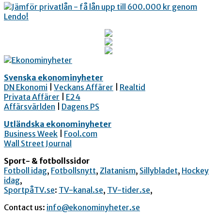
Svenska ekonominyheter
DN Ekonomi
|
Veckans Affärer
|
Realtid
Privata Affärer
|
E24
Affärsvärlden
|
Dagens PS
Utländska ekonominyheter
Business Week
|
Fool.com
Wall Street Journal
Sport- & fotbollssidor
Fotboll idag
,
Fotbollsnytt
,
Zlatanism
,
Sillybladet
,
Hockey
idag
,
SportpåTV.se
:
TV-kanal.se
,
TV-tider.se
,
Contact us:
info@ekonominyheter.se