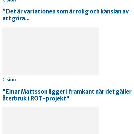
”Det är variationen som är rolig och känslan av
att göra...
Cision
"Einar Mattsson ligger i framkant när det gäller
återbruk i ROT-projekt"