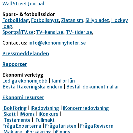
Wall Street Journal
Sport- & fotbollssidor
Fotboll idag
,
Fotbollsnytt
,
Zlatanism
,
Sillybladet
,
Hockey
idag
,
SportpåTV.se
:
TV-kanal.se
,
TV-tider.se
,
Contact us:
info@ekonominyheter.se
Pressmeddelanden
Rapporter
Ekonomi verktyg
Lediga ekonomijobb
|
Jämför lån
Beställ taxeringskalendern
|
Beställ dokumentmallar
Ekonomi resurser
iBokföring
|
iRedovisning
|
iKoncernredovisning
iSkatt
|
iMoms
|
iKonkurs
|
iTestamente
|
iFullmakt
Fråga Experterna
|
Fråga Juristen
|
Fråga Revisorn
iMäklare
|
iFörsäkring
|
iFinans