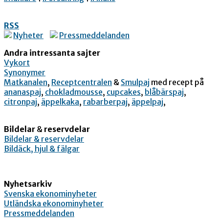
RSS
Nyheter
Pressmeddelanden
Andra intressanta sajter
Vykort
Synonymer
Matkanalen
,
Receptcentralen
&
Smulpaj
med recept på
ananaspaj
,
chokladmousse
,
cupcakes
,
blåbärspaj
,
citronpaj
,
äppelkaka
,
rabarberpaj
,
äppelpaj
,
Bildelar
&
reservdelar
Bildelar & reservdelar
Bildäck, hjul & fälgar
Nyhetsarkiv
Svenska ekonominyheter
Utländska ekonominyheter
Pressmeddelanden