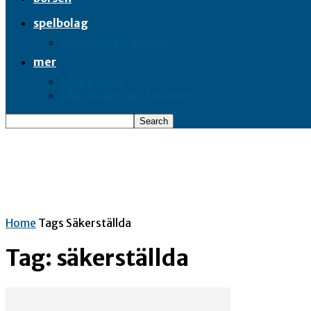
spelbolag
Spelbolag på börsen
mer
Låna pengar
Låna pengar med skulder
Home
Tags
Säkerställda
Tag: säkerställda