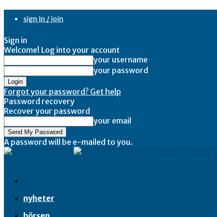
sign in / join
Sign in
Welcome! Log into your account
your username
your password
Forgot your password? Get help
Password recovery
Recover your password
your email
A password will be e-mailed to you.
Ekonominyheter.se
nyheter
börsen