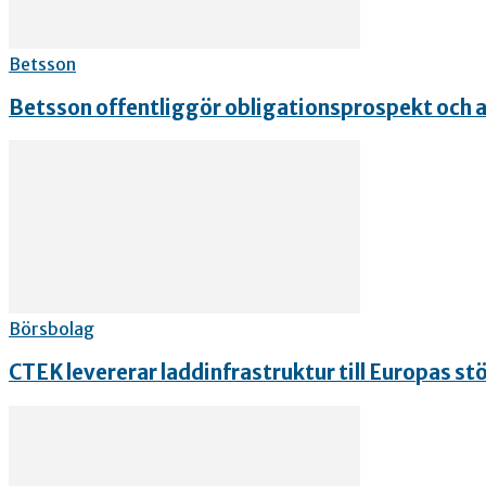
Betsson
Betsson offentliggör obligationsprospekt och an
Börsbolag
CTEK levererar laddinfrastruktur till Europas st