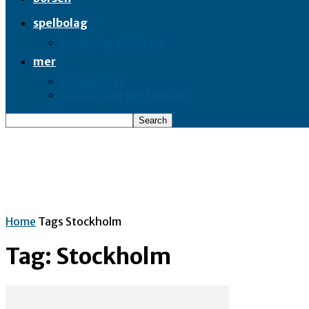
spelbolag
Spelbolag på börsen
mer
Låna pengar
Låna pengar med skulder
Home
Tags
Stockholm
Tag: Stockholm