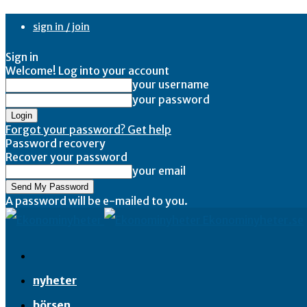
sign in / join
Sign in
Welcome! Log into your account
your username
your password
Forgot your password? Get help
Password recovery
Recover your password
your email
A password will be e-mailed to you.
Ekonominyheter.se
nyheter
börsen