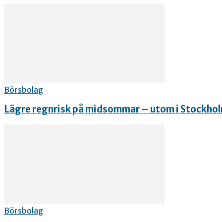
Börsbolag
Lägre regnrisk på midsommar – utom i Stockho
Börsbolag