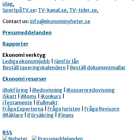
idag
,
SportpåTV.se
:
TV-kanal.se
,
TV-tider.se
,
Contact us:
info@ekonominyheter.se
Pressmeddelanden
Rapporter
Ekonomi verktyg
Lediga ekonomijobb
|
Jämför lån
Beställ taxeringskalendern
|
Beställ dokumentmallar
Ekonomi resurser
iBokföring
|
iRedovisning
|
iKoncernredovisning
iSkatt
|
iMoms
|
iKonkurs
|
iTestamente
|
iFullmakt
Fråga Experterna
|
Fråga Juristen
|
Fråga Revisorn
iMäklare
|
iFörsäkring
|
iFinans
RSS
Nyheter
Pressmeddelanden