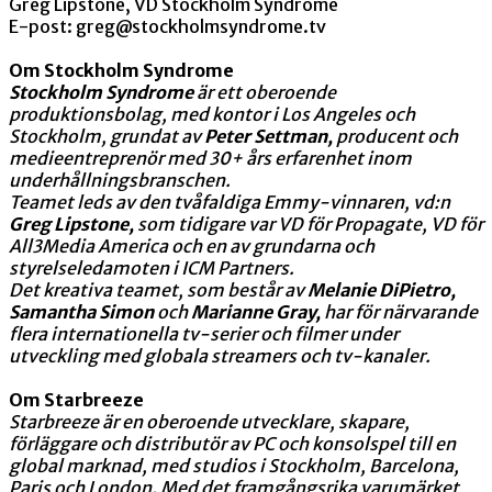
Greg Lipstone, VD Stockholm Syndrome
E-post:
greg@stockholmsyndrome.tv
Om Stockholm Syndrome
Stockholm Syndrome
är ett oberoende
produktionsbolag, med kontor i Los Angeles och
Stockholm, grundat av
Peter Settman,
producent och
medieentreprenör med 30+ års erfarenhet inom
underhållningsbranschen.
Teamet leds av den tvåfaldiga Emmy-vinnaren, vd:n
Greg Lipstone,
som tidigare var VD för Propagate, VD för
All3Media America och en av grundarna och
styrelseledamoten i ICM Partners.
Det kreativa teamet, som består av
Melanie DiPietro,
Samantha Simon
och
Marianne Gray,
har för närvarande
flera internationella tv-serier och filmer under
utveckling med globala streamers och tv-kanaler.
Om Starbreeze
Starbreeze är en oberoende utvecklare, skapare,
förläggare och distributör av PC och konsolspel till en
global marknad, med studios i Stockholm, Barcelona,
Paris och London. Med det framgångsrika varumärket