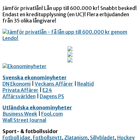
Jämför privatlån! Lån upp till 600.000 kr! Snabbt besked!
Endast en kreditupplysning (en UC)! Flera erbjudanden
från 35 olika långivare!
Svenska ekonominyheter
DN Ekonomi
|
Veckans Affärer
|
Realtid
Privata Affärer
|
E24
Affärsvärlden
|
Dagens PS
Utländska ekonominyheter
Business Week
|
Fool.com
Wall Street Journal
Sport- & fotbollssidor
Fotboll idag
,
Fotbollsnytt
,
Zlatanism
,
Sillybladet
,
Hockey