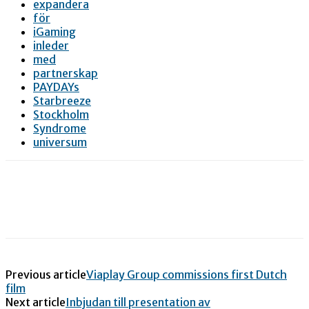
expandera
för
iGaming
inleder
med
partnerskap
PAYDAYs
Starbreeze
Stockholm
Syndrome
universum
Previous article
Viaplay Group commissions first Dutch
film
Next article
Inbjudan till presentation av