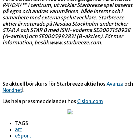
PAYDAY™ i centrum, utvecklar Starbreeze spel baserat
på egna och andras varumärken, både internt och i
samarbete med externa spelutvecklare. Starbreeze
aktier är noterade på Nasdaq Stockholm under ticker
STAR A och STAR B med ISIN-koderna SE0007158928
(A-aktien) och SE0005992831 (B-aktien). För mer
information, besök
www.starbreeze.com
.
Se aktuell börskurs för Starbreeze aktie hos
Avanza
och
Nordnet
!
Läs hela pressmeddelandet hos
Cision.com
TAGS
att
eSport