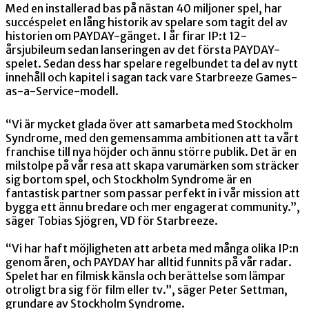
Med en installerad bas på nästan 40 miljoner spel, har
succéspelet en lång historik av spelare som tagit del av
historien om PAYDAY-gänget. I år firar IP:t 12-
årsjubileum sedan lanseringen av det första PAYDAY-
spelet. Sedan dess har spelare regelbundet ta del av nytt
innehåll och kapitel i sagan tack vare Starbreeze Games-
as-a-Service-modell.
“Vi är mycket glada över att samarbeta med Stockholm
Syndrome, med den gemensamma ambitionen att ta vårt
franchise till nya höjder och ännu större publik. Det är en
milstolpe på vår resa att skapa varumärken som sträcker
sig bortom spel, och Stockholm Syndrome är en
fantastisk partner som passar perfekt in i vår mission att
bygga ett ännu bredare och mer engagerat community.”,
säger Tobias Sjögren, VD för Starbreeze.
“Vi har haft möjligheten att arbeta med många olika IP:n
genom åren, och PAYDAY har alltid funnits på vår radar.
Spelet har en filmisk känsla och berättelse som lämpar
otroligt bra sig för film eller tv.”, säger Peter Settman,
grundare av Stockholm Syndrome.