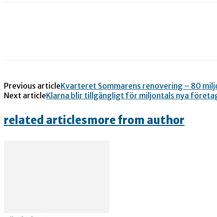
Previous article
Kvarteret Sommarens renovering – 80 milj
Next article
Klarna blir tillgängligt för miljontals nya för
related articles
more from author