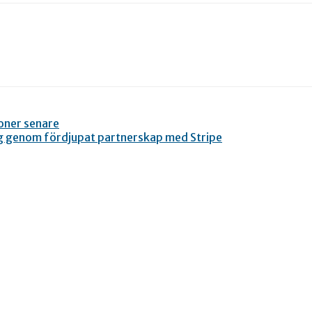
oner senare
etag genom fördjupat partnerskap med Stripe