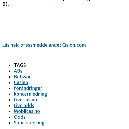
B).
Läs hela pressmeddelandet Cision.com
TAGS
ABs
Betsson
Casino
förändringar
koncernledning
Live casino
Live odds
Mobilcasino
Odds
Sportsbetting