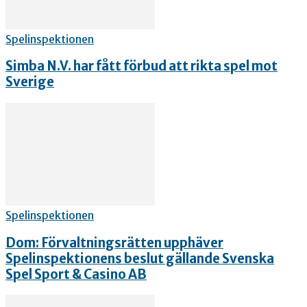
Spelinspektionen
Simba N.V. har fått förbud att rikta spel mot
Sverige
Spelinspektionen
Dom: Förvaltningsrätten upphäver
Spelinspektionens beslut gällande Svenska
Spel Sport & Casino AB