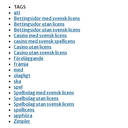
TAGS
att
Bettingsidor med svensk licens
Bettingsidor utan licens
Bettingsidor utan svensk licens
Casino med svensk licens
casino med svensk spellicens
Casino utan licens
Casino utan svensk licens
föreläggande
främja
med
olagligt
ska
spel
Spelbolag med svensk licens
Spelbolag utan licens
Spelbolag utan svensk licens
spellicens
upphöra
Zimpler