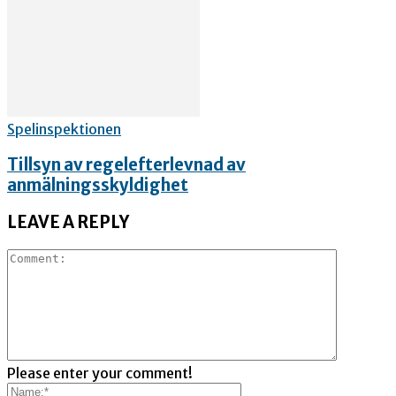
Spelinspektionen
Tillsyn av regelefterlevnad av
anmälningsskyldighet
LEAVE A REPLY
Please enter your comment!