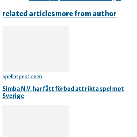
related articles
more from author
Spelinspektionen
Simba N.V. har fått förbud att rikta spel mot
Sverige