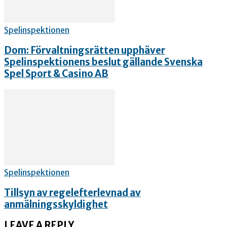
Spelinspektionen
Dom: Förvaltningsrätten upphäver
Spelinspektionens beslut gällande Svenska
Spel Sport & Casino AB
Spelinspektionen
Tillsyn av regelefterlevnad av
anmälningsskyldighet
LEAVE A REPLY