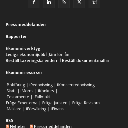
Pressmeddelanden
Rapporter
Ekonomi verktyg
Lediga ekonomijobb
|
Jämför lån
Beställ taxeringskalendern
|
Beställ dokumentmallar
Ekonomi resurser
iBokföring
|
iRedovisning
|
iKoncernredovisning
iSkatt
|
iMoms
|
iKonkurs
|
iTestamente
|
iFullmakt
Fråga Experterna
|
Fråga Juristen
|
Fråga Revisorn
iMäklare
|
iFörsäkring
|
iFinans
RSS
Nyheter
Pressmeddelanden