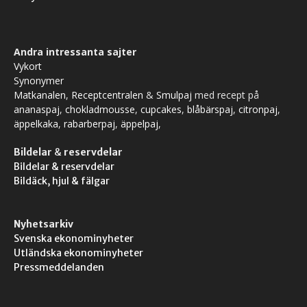
Andra intressanta sajter
Vykort
Synonymer
Matkanalen
,
Receptcentralen
&
Smulpaj
med recept på
ananaspaj
,
chokladmousse
,
cupcakes
,
blåbärspaj
,
citronpaj
,
äppelkaka
,
rabarberpaj
,
äppelpaj
,
Bildelar
&
reservdelar
Bildelar & reservdelar
Bildäck, hjul & fälgar
Nyhetsarkiv
Svenska ekonominyheter
Utländska ekonominyheter
Pressmeddelanden