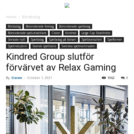
Home
Börsbolag
Börsbolag
Börsnoterade företag
Börsnoterade spelbolag
Börsnoterade spelutvecklare
Cision
Kindred
Large Cap Stockholm
Senaste nytt
Spelbolag
Spelbolag på börsen
Spelbranschen
Spelformer
Spelindustrin
Svensk spellicens
Svenska spelmarknaden
Kindred Group slutför
förvärvet av Relax Gaming
By
Cision
-
October 1, 2021
1062
0