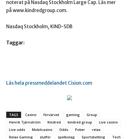
noterat på Nasdaq Stockholm Large Cap. Läs mer
på
www.kindredgroup.com
.
Nasdaq Stockholm, KIND-SDB
Taggar:
Läs hela pressmeddelandet Cision.com
TAGS
Casino
förvärvet
gaming
Group
Henrik Tjärnström
Kindred
kindred group
Live casino
Live odds
Mobilcasino
Odds
Poker
relax
Relax Gaming
slutför
spelbolag
Sportsbetting
Tech