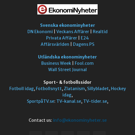
Svenska ekonominyheter
DN Ekonomi
|
Veckans Affärer
|
Realtid
Privata Affärer
|
E24
Affärsvärlden
|
Dagens PS
Utländska ekonominyheter
Business Week
|
Fool.com
Wall Street Journal
Sport- & fotbollssidor
Fotboll idag
,
Fotbollsnytt
,
Zlatanism
,
Sillybladet
,
Hockey
idag
,
SportpåTV.se
:
TV-kanal.se
,
TV-tider.se
,
Contact us:
info@ekonominyheter.se