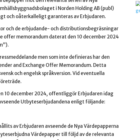
epapper mot den relevanta serien av Nya
mhällsbyggnadsbolaget i Norden Holding AB (publ)
gt och oåterkalleligt garanteras av Erbjudaren.
lkor och de erbjudande- och distributionsbegräsningar
nge offer memorandum daterat den 10 december 2024
m”).
pressmeddelande men som inte definieras har den
 Tender and Exchange Offer Memorandum. Detta
svensk och engelsk språkversion. Vid eventuella
företräde.
en 10 december 2024, offentliggör Erbjudaren idag
 avseende Utbyteserbjudandena enligt följande:
rhållits av Erbjudaren avseende de Nya Värdepapperna
teserbjudna Värdepapper till följd av de relevanta