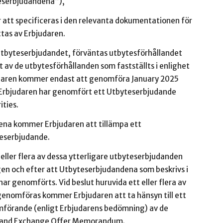
eserbjudandena”),
er att specificeras i den relevanta dokumentationen för
tas av Erbjudaren.
Utbyteserbjudandet, förväntas utbytesförhållandet
 av de utbytesförhållanden som fastställts i enlighet
daren kommer endast att genomföra January 2025
 Erbjudaren har genomfört ett Utbyteserbjudande
ities.
na kommer Erbjudaren att tillämpa ett
teserbjudande.
ller flera av dessa ytterligare utbyteserbjudanden
n och efter att Utbyteserbjudandena som beskrivs i
genomförts. Vid beslut huruvida ett eller flera av
genomföras kommer Erbjudaren att ta hänsyn till ett
omförande (enligt Erbjudarens bedömning) av de
r and Exchange Offer Memorandum.