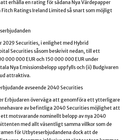
tt erhålla en rating för sådana Nya Värdepapper
Fitch Ratings Ireland Limited så snart som möjligt
eserbjudanden
 2029 Securities, i enlighet med Hybrid
al Securities såsom beskrivit nedan, till ett
00 000 000 EUR och 150 000 000 EUR under
otala Nya Emissionsbelopp uppfylls och (ii) Budgivaren
ud attraktiva.
serbjudande avseende 2040 Securities
er Erbjudaren överväga att genomföra ett ytterligare
nnehavare av befintliga 2040 Securities möjlighet att
t ett motsvarande nominellt belopp av nya 2040
ittenten med allt väsentligt samma villkor som de
 ramen för Utbyteserbjudandena dock att de