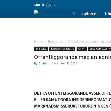
sign in / join
Ekonominyheter.se
nyheter
bö
Home
Börsbolag
Offentliggörande med anledni
Börsbolag
Börsnoterade företag
Cision
Large Cap Stockho
Offentliggörande med anlednin
By
Cision
-
December 13, 2024
DETTA OFFENTLIGGÖRANDE AVSER OFF
ELLER KAN UTGÖRA INSIDERINFORMATION
MARKNADSMISSBRUKSFÖRORDNINGEN (E