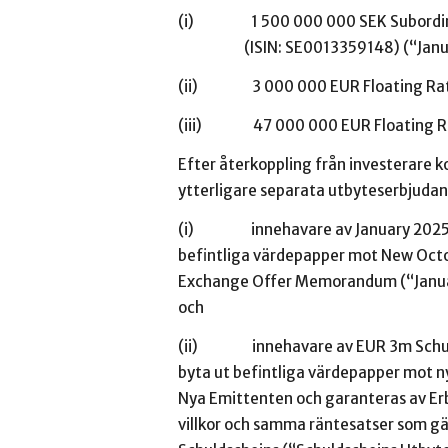
(i) 1 500 000 000 SEK Subordinate
(ISIN: SE0013359148) (“January 
(ii) 3 000 000 EUR Floating Rate 
(iii) 47 000 000 EUR Floating Rat
Efter återkoppling från investerare
ytterligare separata utbyteserbjudan
(i) innehavare av January 2025 Cap
befintliga värdepapper mot New Octob
Exchange Offer Memorandum (“Januar
och
(ii) innehavare av EUR 3m Schulds
byta ut befintliga värdepapper mot 
Nya Emittenten och garanteras av Erb
villkor och samma räntesatser som gä