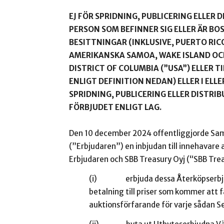
EJ FÖR SPRIDNING, PUBLICERING ELLER D
PERSON SOM BEFINNER SIG ELLER ÄR BO
BESITTNINGAR (INKLUSIVE, PUERTO RI
AMERIKANSKA SAMOA, WAKE ISLAND OCH
DISTRICT OF COLUMBIA (”USA”) ELLER T
ENLIGT DEFINITION NEDAN) ELLER I ELL
SPRIDNING, PUBLICERING ELLER DISTR
FÖRBJUDET ENLIGT LAG.
Den 10 december 2024 offentliggjorde Sam
(”Erbjudaren”) en inbjudan till innehavare 
Erbjudaren och SBB Treasury Oyj (“SBB Trea
(i) erbjuda dessa Återköpserbjudn
betalning till priser som kommer att 
auktionsförfarande för varje sådan Ser