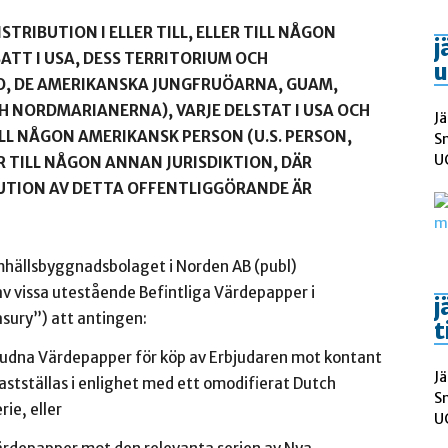
ISTRIBUTION I ELLER TILL, ELLER TILL NÅGON
j
SATT I USA, DESS TERRITORIUM OCH
u
CO, DE AMERIKANSKA JUNGFRUÖARNA, GUAM,
 NORDMARIANERNA), VARJE DELSTAT I USA OCH
Jä
ILL NÅGON AMERIKANSK PERSON (U.S. PERSON,
S
UC
ER TILL NÅGON ANNAN JURISDIKTION, DÄR
IBUTION AV DETTA OFFENTLIGGÖRANDE ÄR
hällsbyggnadsbolaget i Norden AB (publ)
av vissa utestående Befintliga Värdepapper i
j
sury”) att antingen:
t
a Värdepapper för köp av Erbjudaren mot kontant
Jä
fastställas i enlighet med ett omodifierat Dutch
S
ie, eller
UC