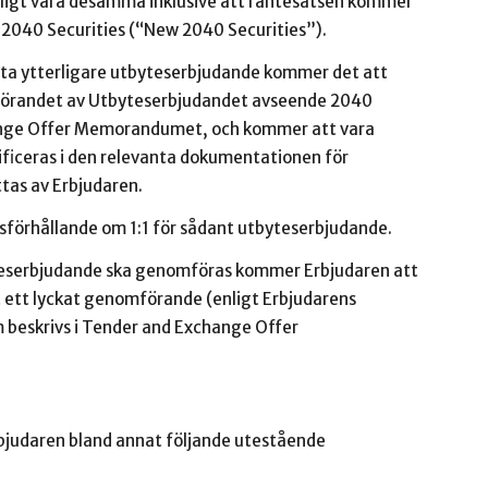
ntligt vara desamma inklusive att räntesatsen kommer
ga 2040 Securities (“New 2040 Securities”).
ta ytterligare utbyteserbjudande kommer det att
förandet av Utbyteserbjudandet avseende 2040
hange Offer Memorandumet, och kommer att vara
ificeras i den relevanta dokumentationen för
tas av Erbjudaren.
sförhållande om 1:1 för sådant utbyteserbjudande.
yteserbjudande ska genomföras kommer Erbjudaren att
het ett lyckat genomförande (enligt Erbjudarens
beskrivs i Tender and Exchange Offer
bjudaren bland annat följande utestående