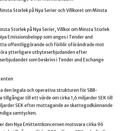
Minsta Storlek på Nya Serier och Villkoret om Minsta
insta Storlek på Nya Serier, Villkor om Minsta Storlek
 Nya Emissionsbelopp som anges i Tender and
 offentliggörande och förblir oförändrade mot
öra ytterligare utbyteserbjudanden efter
erbjudandet som beskrivs i Tender and Exchange
ttenten
kla den legala och operativa strukturen för SBB-
llgångar till ett värde om cirka 1,6 miljarder SEK till
miljarder SEK efter mottagande av skattegodkännande
vändiga samtycken.
mer den Nya Emittentkoncernen motsvara cirka 96