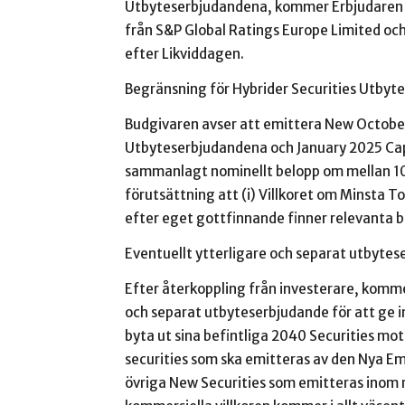
Utbyteserbjudandena, kommer Erbjudaren a
från S&P Global Ratings Europe Limited och 
efter Likviddagen.
Begränsning för Hybrider Securities Utbyt
Budgivaren avser att emittera New October
Utbyteserbjudandena och January 2025 Capit
sammanlagt nominellt belopp om mellan 1
förutsättning att (i) Villkoret om Minsta T
efter eget gottfinnande finner relevanta b
Eventuellt ytterligare och separat utbyte
Efter återkoppling från investerare, komm
och separat utbyteserbjudande för att ge i
byta ut sina befintliga 2040 Securities mo
securities som ska emitteras av den Nya Em
övriga New Securities som emitteras inom