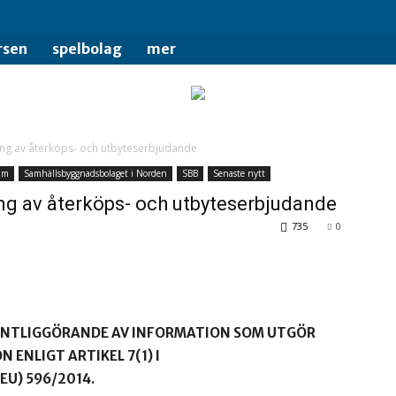
rsen
spelbolag
mer
ng av återköps- och utbyteserbjudande
lm
Samhällsbyggnadsbolaget i Norden
SBB
Senaste nytt
g av återköps- och utbyteserbjudande
735
0
ENTLIGGÖRANDE AV INFORMATION SOM UTGÖR
 ENLIGT ARTIKEL 7(1) I
U) 596/2014.