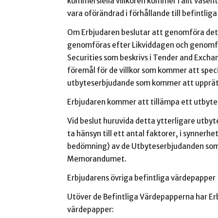
kommersiella villkoren kommer i allt väse
vara oförändrad i förhållande till befintli
Om Erbjudaren beslutar att genomföra det
genomföras efter Likviddagen och genom
Securities som beskrivs i Tender and Exc
föremål för de villkor som kommer att spec
utbyteserbjudande som kommer att upprät
Erbjudaren kommer att tillämpa ett utbyte
Vid beslut huruvida detta ytterligare utb
ta hänsyn till ett antal faktorer, i synner
bedömning) av de Utbyteserbjudanden som 
Memorandumet.
Erbjudarens övriga befintliga värdepapper
Utöver de Befintliga Värdepapperna har Er
värdepapper: