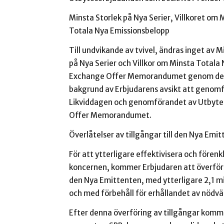
Minsta Storlek på Nya Serier, Villkoret om 
Totala Nya Emissionsbelopp
Till undvikande av tvivel, ändras inget av M
på Nya Serier och Villkor om Minsta Totala
Exchange Offer Memorandumet genom detta
bakgrund av Erbjudarens avsikt att genomf
Likviddagen och genomförandet av Utbytes
Offer Memorandumet.
Överlåtelser av tillgångar till den Nya Emi
För att ytterligare effektivisera och fören
koncernen, kommer Erbjudaren att överföra ti
den Nya Emittenten, med ytterligare 2,1 
och med förbehåll för erhållandet av nöd
Efter denna överföring av tillgångar kom