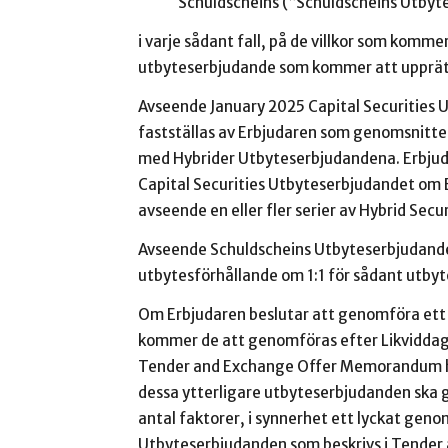
Schuldscheins (“Schuldscheins Utbyt
i varje sådant fall, på de villkor som komm
utbyteserbjudande som kommer att upprät
Avseende January 2025 Capital Securities 
fastställas av Erbjudaren som genomsnittet
med Hybrider Utbyteserbjudandena. Erbju
Capital Securities Utbyteserbjudandet om
avseende en eller fler serier av Hybrid Secur
Avseende Schuldscheins Utbyteserbjudande
utbytesförhållande om 1:1 för sådant utby
Om Erbjudaren beslutar att genomföra ett e
kommer de att genomföras efter Likviddage
Tender and Exchange Offer Memorandum har 
dessa ytterligare utbyteserbjudanden ska 
antal faktorer, i synnerhet ett lyckat gen
Utbyteserbjudanden som beskrivs i Tende