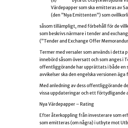
(ii) byta ut Utbyteserbjudna Värd
Värdepapper som ska emitteras av Sa
(den ”Nya Emittenten”) som ovillkorli
såsom tillämpligt, med förbehåll för de vil
som beskrivs närmare i tender and excha
(”Tender and Exchange Offer Memorandu
Termer med versaler som används i detta 
innebörd såsom översatt och som anges i
offentliggörande har upprättats i både en 
avvikelser ska den engelska versionen äga 
Med anledning av dess offentliggörande d
vissa uppdateringar och ett förtydligande
Nya Värdepapper – Rating
Efter återkoppling från investerare som e
som emitteras (om några) i utbyte mot Utby