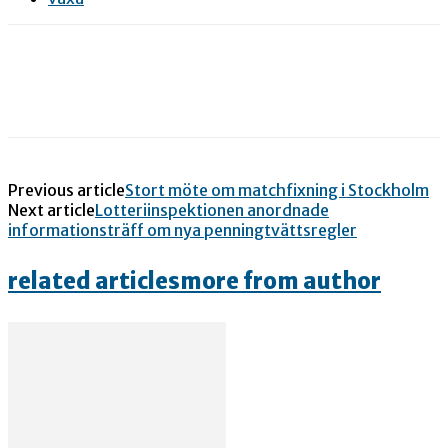
Previous article
Stort möte om matchfixning i Stockholm
Next article
Lotteriinspektionen anordnade
informationsträff om nya penningtvättsregler
related articles
more from author