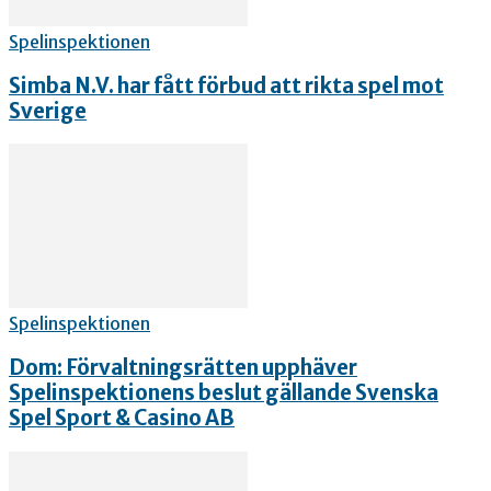
Spelinspektionen
Simba N.V. har fått förbud att rikta spel mot
Sverige
Spelinspektionen
Dom: Förvaltningsrätten upphäver
Spelinspektionens beslut gällande Svenska
Spel Sport & Casino AB