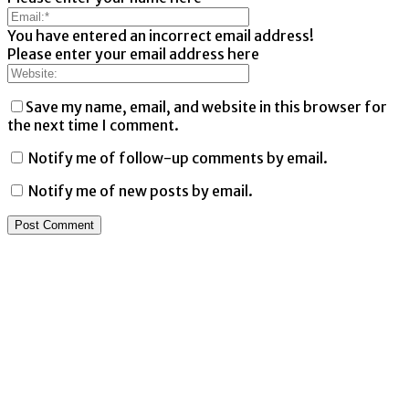
You have entered an incorrect email address!
Please enter your email address here
Save my name, email, and website in this browser for
the next time I comment.
Notify me of follow-up comments by email.
Notify me of new posts by email.