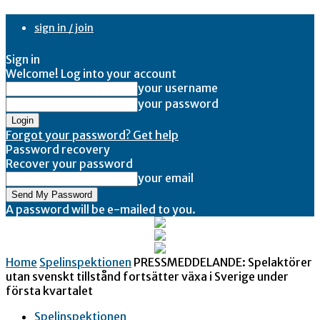
sign in / join
Sign in
Welcome! Log into your account
your username
your password
Forgot your password? Get help
Password recovery
Recover your password
your email
A password will be e-mailed to you.
Home
Spelinspektionen
PRESSMEDDELANDE: Spelaktörer
utan svenskt tillstånd fortsätter växa i Sverige under
första kvartalet
Spelinspektionen