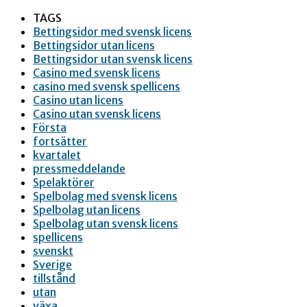
TAGS
Bettingsidor med svensk licens
Bettingsidor utan licens
Bettingsidor utan svensk licens
Casino med svensk licens
casino med svensk spellicens
Casino utan licens
Casino utan svensk licens
Första
fortsätter
kvartalet
pressmeddelande
Spelaktörer
Spelbolag med svensk licens
Spelbolag utan licens
Spelbolag utan svensk licens
spellicens
svenskt
Sverige
tillstånd
utan
växa