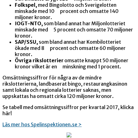
Folkspel,
med Bingolotto och Sverigelotten
minskade med 10 procent och omsatte 140
miljoner kronor.
IOGT-NTO,
som bland annat har Miljonlotteriet
minskade med 5 procent och omsatte 70 miljoner
kronor.
SAP/SSU,
som bland annat har Kombilotteriet
ökade med 8 procent och omsatte 60 miljoner
kronor.
Övriga rikslotterier
omsatte knappt 50 miljoner
kronor vilket är en minskning med 1 procent.
Omsättningssiffror för några av de mindre
rikslotterierna, landbaserat bingo, restaurangkasinon
samt lokala och regionala lotterier saknas, men
uppskattas ha omsatt cirka 120 miljoner kronor.
Se tabell med omsättningssiffror per kvartal 2017, klicka
här!
Läs mer hos Spelinspektionen.se >