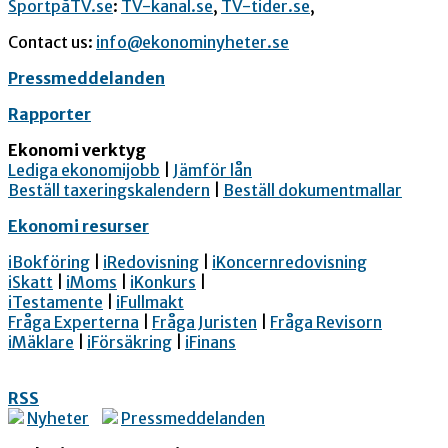
SportpåTV.se
:
TV-kanal.se
,
TV-tider.se
,
Contact us:
info@ekonominyheter.se
Pressmeddelanden
Rapporter
Ekonomi verktyg
Lediga ekonomijobb
|
Jämför lån
Beställ taxeringskalendern
|
Beställ dokumentmallar
Ekonomi resurser
iBokföring
|
iRedovisning
|
iKoncernredovisning
iSkatt
|
iMoms
|
iKonkurs
|
iTestamente
|
iFullmakt
Fråga Experterna
|
Fråga Juristen
|
Fråga Revisorn
iMäklare
|
iFörsäkring
|
iFinans
RSS
Nyheter
Pressmeddelanden