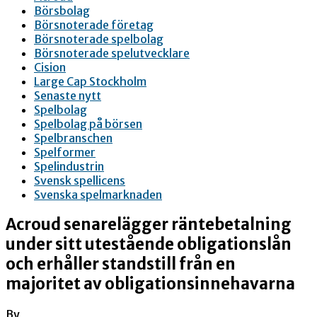
Börsbolag
Börsnoterade företag
Börsnoterade spelbolag
Börsnoterade spelutvecklare
Cision
Large Cap Stockholm
Senaste nytt
Spelbolag
Spelbolag på börsen
Spelbranschen
Spelformer
Spelindustrin
Svensk spellicens
Svenska spelmarknaden
Acroud senarelägger räntebetalning
under sitt utestående obligationslån
och erhåller standstill från en
majoritet av obligationsinnehavarna
By