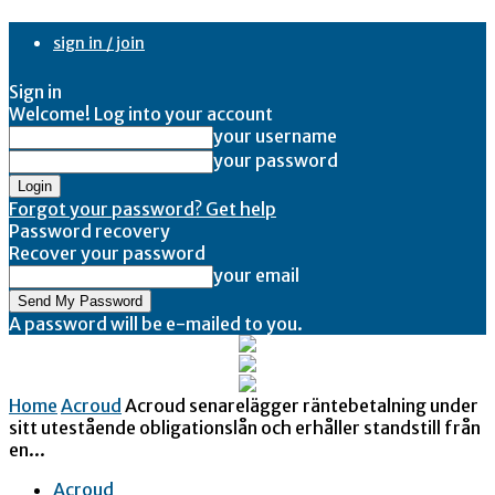
sign in / join
Sign in
Welcome! Log into your account
your username
your password
Forgot your password? Get help
Password recovery
Recover your password
your email
A password will be e-mailed to you.
Home
Acroud
Acroud senarelägger räntebetalning under
sitt utestående obligationslån och erhåller standstill från
en...
Acroud