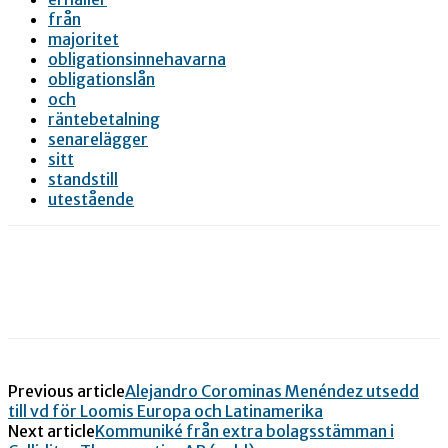
från
majoritet
obligationsinnehavarna
obligationslån
och
räntebetalning
senarelägger
sitt
standstill
utestående
Previous article
Alejandro Corominas Menéndez utsedd
till vd för Loomis Europa och Latinamerika
Next article
Kommuniké från extra bolagsstämman i