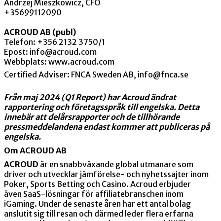
Andrzej Mieszkowicz, CFO
+35699112090
ACROUD AB (publ)
Telefon: +356 2132 3750/1
Epost:
info@acroud.com
Webbplats:
www.acroud.com
Certified Adviser: FNCA Sweden AB, info@fnca.se
Från maj 2024 (Q1 Report) har Acroud ändrat
rapportering och företagsspråk till engelska. Detta
innebär att delårsrapporter och de tillhörande
pressmeddelandena endast kommer att publiceras på
engelska.
Om ACROUD AB
ACROUD
är en snabbväxande global utmanare som
driver och utvecklar jämförelse- och nyhetssajter inom
Poker, Sports Betting och Casino. Acroud erbjuder
även SaaS-lösningar för affiliatebranschen inom
iGaming. Under de senaste åren har ett antal bolag
anslutit sig till resan och därmed leder flera erfarna