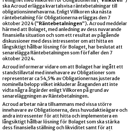
ska Acroud erlägga kvartalsvisa räntebetalningar till
obligationsinnehavarna. Enligt Villkoren ska nästa
räntebetalning för Obligationerna erläggas den 7
oktober 2024 (“
Räntebetalningen
“). Acroud meddelar
härmed att Bolaget, med anledning av dess nuvarande
finansiella situation och som ett resultat av pågående
diskussioner med dess intressenter om att hitta en
långsiktigt hållbar lösning för Bolaget, har beslutat att
senarelägga Räntebetalningen som förfaller den 7
oktober 2024.
Acroud informerar vidare om att Bolaget har ingått ett
standstillavtal med innehavare av Obligationer som
representerar ca 54,5% av Obligationernas justerade
nominella belopp vilket inkluderar åtaganden att inte
vidta några åtgärder enligt Villkoren på grund av
senareläggningen av Räntebetalningen.
Acroud arbetar nära tillsammans med vissa större
innehavare av Obligationerna, dess huvudaktieägare och
andra intressenter för att hitta och implementera en
långsiktigt hållbar lösning för Bolaget som ska stärka
dess finansiella ställning och likviditet samt för att