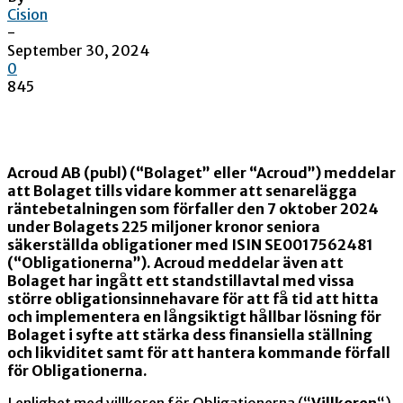
Cision
-
September 30, 2024
0
845
Acroud AB (publ) (“Bolaget” eller “Acroud”) meddelar
att Bolaget tills vidare kommer att senarelägga
räntebetalningen som förfaller den 7 oktober 2024
under Bolagets 225 miljoner kronor seniora
säkerställda obligationer med ISIN SE0017562481
(“Obligationerna”). Acroud meddelar även att
Bolaget har ingått ett standstillavtal med vissa
större obligationsinnehavare för att få tid att hitta
och implementera en långsiktigt hållbar lösning för
Bolaget i syfte att stärka dess finansiella ställning
och likviditet samt för att hantera kommande förfall
för Obligationerna.
I enlighet med villkoren för Obligationerna (“
Villkoren
“)