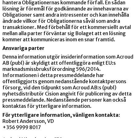
hantera Obligationernas kommande förfall. En sådan
lösning är föremål för godkännande av innehavarna av
Obligationer samt andra intressenter och kan innehålla
ändrade villkor för Obligationerna såväl som andra
transaktioner. Med förbehåll för ett kommersiellt avtal
mellan alla parter förväntar sig Bolaget att en lösning
kommer att kommuniceras inom en snar framtid.
Ansvariga parter
Denna information utgör insiderinformation som Acroud
AB (publ) är skyldigt att offentliggöra enligt EU:s
marknadsmissbruksförordning 596/2014.
Informationen i detta pressmeddelande har
offentliggjorts genom nedanstående kontaktpersons
försorg, vid den tidpunkt som Acroud AB:s (publ)
nyhetsdistributör Cision angivit för publicering av detta
pressmeddelande. Nedanstående personer kan också
kontaktas för ytterligare information.
För ytterligare information, vänligen kontakta:
Robert Andersson, VD
+356 9999 8017