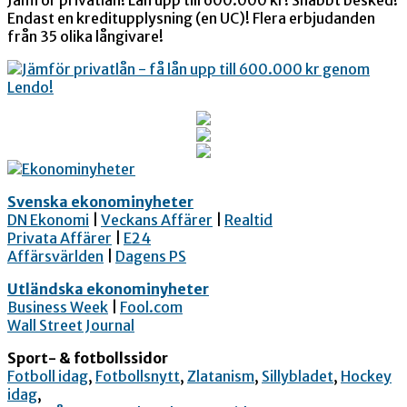
Jämför privatlån! Lån upp till 600.000 kr! Snabbt besked!
Endast en kreditupplysning (en UC)! Flera erbjudanden
från 35 olika långivare!
Svenska ekonominyheter
DN Ekonomi
|
Veckans Affärer
|
Realtid
Privata Affärer
|
E24
Affärsvärlden
|
Dagens PS
Utländska ekonominyheter
Business Week
|
Fool.com
Wall Street Journal
Sport- & fotbollssidor
Fotboll idag
,
Fotbollsnytt
,
Zlatanism
,
Sillybladet
,
Hockey
idag
,