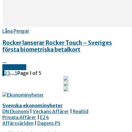
Låna Pengar
Rocker lanserar Rocker Touch – Sveriges
första biometriska betalkort
...
Read more
1
2
3
...
5
Page 1 of 5
Svenska ekonominyheter
DN Ekonomi
|
Veckans Affärer
|
Realtid
Privata Affärer
|
E24
Affärsvärlden
|
Dagens PS