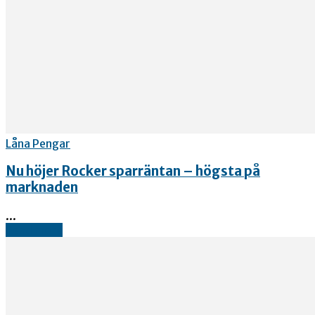
Låna Pengar
Nu höjer Rocker sparräntan – högsta på
marknaden
...
Read more