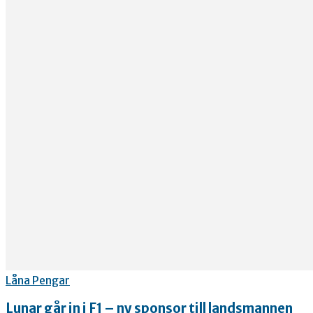
Låna Pengar
Lunar går in i F1 – ny sponsor till landsmannen