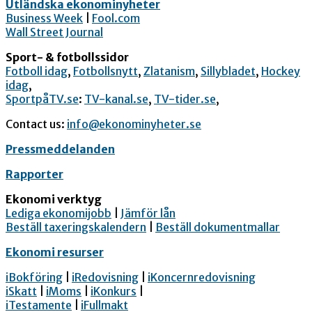
Utländska ekonominyheter
Business Week
|
Fool.com
Wall Street Journal
Sport- & fotbollssidor
Fotboll idag
,
Fotbollsnytt
,
Zlatanism
,
Sillybladet
,
Hockey
idag
,
SportpåTV.se
:
TV-kanal.se
,
TV-tider.se
,
Contact us:
info@ekonominyheter.se
Pressmeddelanden
Rapporter
Ekonomi verktyg
Lediga ekonomijobb
|
Jämför lån
Beställ taxeringskalendern
|
Beställ dokumentmallar
Ekonomi resurser
iBokföring
|
iRedovisning
|
iKoncernredovisning
iSkatt
|
iMoms
|
iKonkurs
|
iTestamente
|
iFullmakt