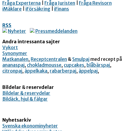
Fråga Experterna
|
Fråga Juristen
|
Fråga Revisorn
iMäklare
|
iFörsäkring
|
iFinans
RSS
Nyheter
Pressmeddelanden
Andra intressanta sajter
Vykort
Synonymer
Matkanalen
,
Receptcentralen
&
Smulpaj
med recept på
ananaspaj
,
chokladmousse
,
cupcakes
,
blåbärspaj
,
citronpaj
,
äppelkaka
,
rabarberpaj
,
äppelpaj
,
Bildelar
&
reservdelar
Bildelar & reservdelar
Bildäck, hjul & fälgar
Nyhetsarkiv
Svenska ekonominyheter