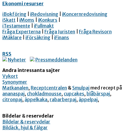
Ekonomi resurser
iBokföring
|
iRedovisning
|
iKoncernredovisning
iSkatt
|
iMoms
|
iKonkurs
|
iTestamente
|
iFullmakt
Fråga Experterna
|
Fråga Juristen
|
Fråga Revisorn
iMäklare
|
iFörsäkring
|
iFinans
RSS
Nyheter
Pressmeddelanden
Andra intressanta sajter
Vykort
Synonymer
Matkanalen
,
Receptcentralen
&
Smulpaj
med recept på
ananaspaj
,
chokladmousse
,
cupcakes
,
blåbärspaj
,
citronpaj
,
äppelkaka
,
rabarberpaj
,
äppelpaj
,
Bildelar
&
reservdelar
Bildelar & reservdelar
Bildäck, hjul & fälgar