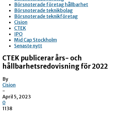
Börsnoterade företag hållbarhet
Börsnoterade teknikbolag
Börsnoterade teknikföretag
Cision
CTEK
IPO
Mid Cap Stockholm
Senaste nytt
CTEK publicerar års- och
hållbarhetsredovisning för 2022
By
Cision
-
April 5, 2023
0
1138