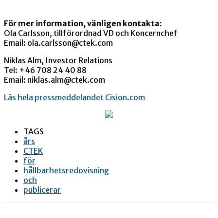
För mer information, vänligen kontakta:
Ola Carlsson, tillförordnad VD och Koncernchef
Email: ola.carlsson@ctek.com
Niklas Alm, Investor Relations
Tel: +46 708 24 40 88
Email: niklas.alm@ctek.com
Läs hela pressmeddelandet Cision.com
TAGS
års
CTEK
för
hållbarhetsredovisning
och
publicerar