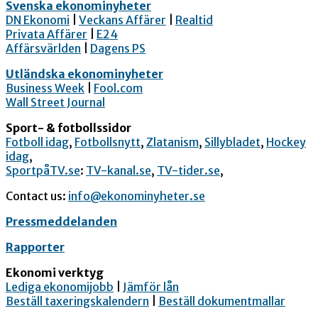
Svenska ekonominyheter
DN Ekonomi
|
Veckans Affärer
|
Realtid
Privata Affärer
|
E24
Affärsvärlden
|
Dagens PS
Utländska ekonominyheter
Business Week
|
Fool.com
Wall Street Journal
Sport- & fotbollssidor
Fotboll idag
,
Fotbollsnytt
,
Zlatanism
,
Sillybladet
,
Hockey
idag
,
SportpåTV.se
:
TV-kanal.se
,
TV-tider.se
,
Contact us:
info@ekonominyheter.se
Pressmeddelanden
Rapporter
Ekonomi verktyg
Lediga ekonomijobb
|
Jämför lån
Beställ taxeringskalendern
|
Beställ dokumentmallar