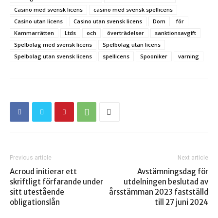
Casino med svensk licens
casino med svensk spellicens
Casino utan licens
Casino utan svensk licens
Dom
för
Kammarrätten
Ltds
och
överträdelser
sanktionsavgift
Spelbolag med svensk licens
Spelbolag utan licens
Spelbolag utan svensk licens
spellicens
Spooniker
varning
Previous article
Next article
Acroud initierar ett
Avstämningsdag för
skriftligt förfarande under
utdelningen beslutad av
sitt utestående
årsstämman 2023 fastställd
obligationslån
till 27 juni 2024