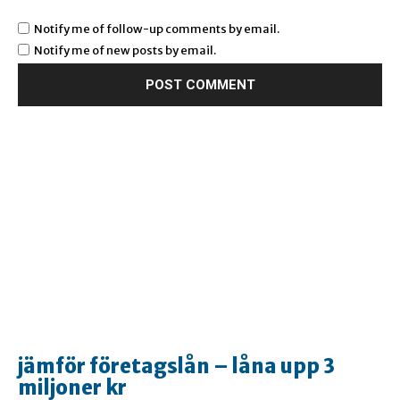
Notify me of follow-up comments by email.
Notify me of new posts by email.
jämför företagslån – låna upp 3
miljoner kr