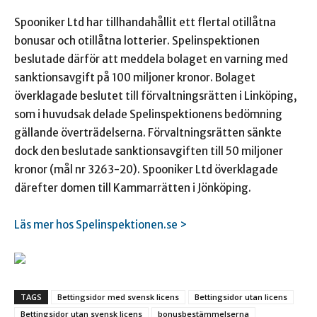
Spooniker Ltd har tillhandahållit ett flertal otillåtna
bonusar och otillåtna lotterier. Spelinspektionen
beslutade därför att meddela bolaget en varning med
sanktionsavgift på 100 miljoner kronor. Bolaget
överklagade beslutet till förvaltningsrätten i Linköping,
som i huvudsak delade Spelinspektionens bedömning
gällande överträdelserna. Förvaltningsrätten sänkte
dock den beslutade sanktionsavgiften till 50 miljoner
kronor (mål nr 3263-20). Spooniker Ltd överklagade
därefter domen till Kammarrätten i Jönköping.
Läs mer hos Spelinspektionen.se >
TAGS
Bettingsidor med svensk licens
Bettingsidor utan licens
Bettingsidor utan svensk licens
bonusbestämmelserna