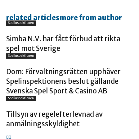
related articles
more from author
Spelinspektionen
Simba N.V. har fått förbud att rikta
spel mot Sverige
Spelinspektionen
Dom: Förvaltningsrätten upphäver
Spelinspektionens beslut gällande
Svenska Spel Sport & Casino AB
Spelinspektionen
Tillsyn av regelefterlevnad av
anmälningsskyldighet