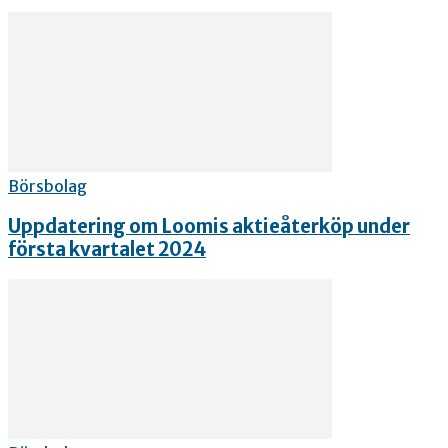
Börsbolag
Uppdatering om Loomis aktieåterköp under
första kvartalet 2024