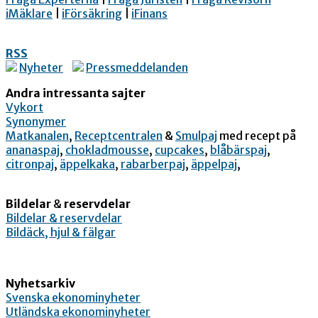
iMäklare
|
iFörsäkring
|
iFinans
RSS
Nyheter
Pressmeddelanden
Andra intressanta sajter
Vykort
Synonymer
Matkanalen
,
Receptcentralen
&
Smulpaj
med recept på
ananaspaj
,
chokladmousse
,
cupcakes
,
blåbärspaj
,
citronpaj
,
äppelkaka
,
rabarberpaj
,
äppelpaj
,
Bildelar
&
reservdelar
Bildelar & reservdelar
Bildäck, hjul & fälgar
Nyhetsarkiv
Svenska ekonominyheter
Utländska ekonominyheter