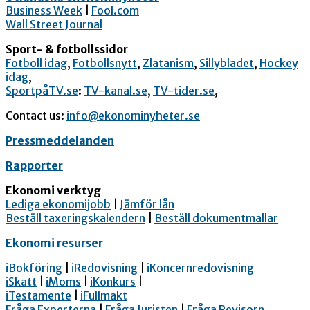
Business Week
|
Fool.com
Wall Street Journal
Sport- & fotbollssidor
Fotboll idag
,
Fotbollsnytt
,
Zlatanism
,
Sillybladet
,
Hockey
idag
,
SportpåTV.se
:
TV-kanal.se
,
TV-tider.se
,
Contact us:
info@ekonominyheter.se
Pressmeddelanden
Rapporter
Ekonomi verktyg
Lediga ekonomijobb
|
Jämför lån
Beställ taxeringskalendern
|
Beställ dokumentmallar
Ekonomi resurser
iBokföring
|
iRedovisning
|
iKoncernredovisning
iSkatt
|
iMoms
|
iKonkurs
|
iTestamente
|
iFullmakt
Fråga Experterna
|
Fråga Juristen
|
Fråga Revisorn