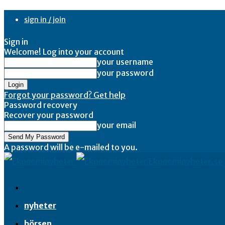
sign in / join
Sign in
Welcome! Log into your account
your username
your password
Forgot your password? Get help
Password recovery
Recover your password
your email
A password will be e-mailed to you.
Ekonominyheter.se
nyheter
börsen