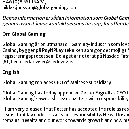
+46 (0)8 551 154 31,
niklas.jonsson@globalgaming.com
Denna information är sådan information som Global Gami
genom ovanstående kontaktpersons försorg, för offentli
Om Global Gaming
Global Gaming är en utmanare i iGaming-industrin som leve
Casino, bygger på PayNPLay tekniken som gör det möjligt f
registreringsprocessen. Bolaget är noterat på Nasdaq Fir
90,
Certifiedadviser@redeye.se
.
English
Global Gaming replaces CEO of Maltese subsidiary
Global Gaming has today appointed Petter Fagrell as CEO for
Global Gaming’s Swedish headquarters with responsibility 
“I am very pleased that Petter has accepted the role as re
issues that lay under his area of ​​responsibility. He will b
remains in Malta and our work towards growth and new mark