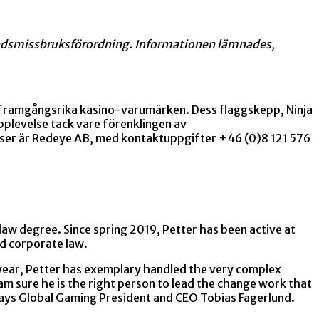
nadsmissbruksförordning. Informationen lämnades,
al framgångsrika kasino-varumärken. Dess flaggskepp, Ninja
pplevelse tack vare förenklingen av
iser är Redeye AB, med kontaktuppgifter +46 (0)8 121 576
 law degree. Since spring 2019, Petter has been active at
d corporate law.
t year, Petter has exemplary handled the very complex
 I am sure he is the right person to lead the change work that
says Global Gaming President and CEO Tobias Fagerlund.