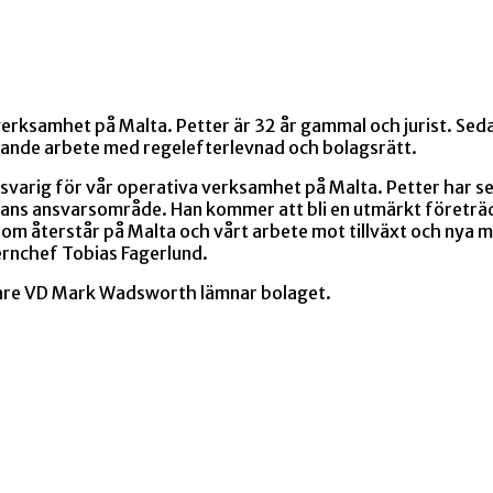
in verksamhet på Malta. Petter är 32 år gammal och jurist. S
ande arbete med regelefterlevnad och bolagsrätt.
nsvarig för vår operativa verksamhet på Malta. Petter har se
ans ansvarsområde. Han kommer att bli en utmärkt företräda
 som återstår på Malta och vårt arbete mot tillväxt och nya
ernchef Tobias Fagerlund.
digare VD Mark Wadsworth lämnar bolaget.