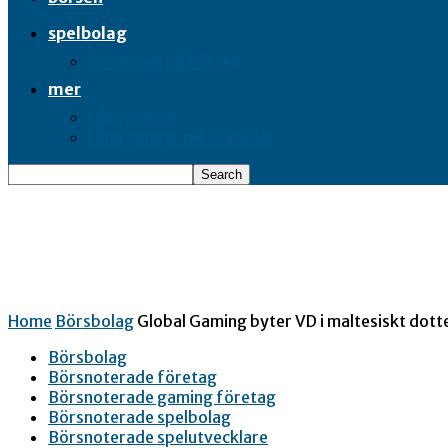
spelbolag
Spelbolag på börsen
mer
Låna pengar
Låna pengar med skulder
Home
Börsbolag
Global Gaming byter VD i maltesiskt dott
Börsbolag
Börsnoterade företag
Börsnoterade gaming företag
Börsnoterade spelbolag
Börsnoterade spelutvecklare