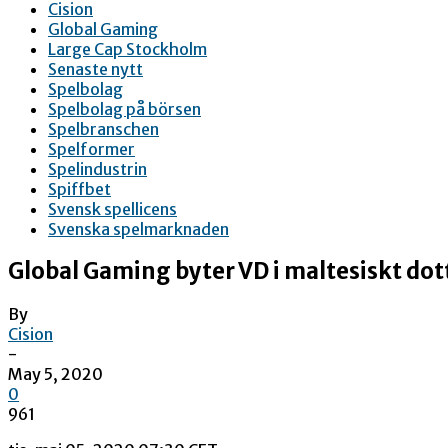
Cision
Global Gaming
Large Cap Stockholm
Senaste nytt
Spelbolag
Spelbolag på börsen
Spelbranschen
Spelformer
Spelindustrin
Spiffbet
Svensk spellicens
Svenska spelmarknaden
Global Gaming byter VD i maltesiskt dot
By
Cision
-
May 5, 2020
0
961