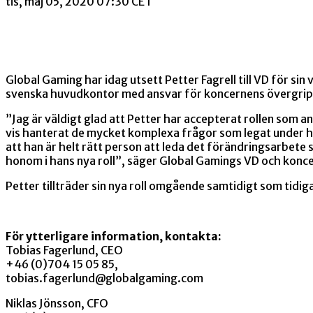
tis, maj 05, 2020 07:30 CET
Global Gaming har idag utsett Petter Fagrell till VD för s
svenska huvudkontor med ansvar för koncernens övergrip
”Jag är väldigt glad att Petter har accepterat rollen som a
vis hanterat de mycket komplexa frågor som legat under h
att han är helt rätt person att leda det förändringsarbete
honom i hans nya roll”, säger Global Gamings VD och konc
Petter tillträder sin nya roll omgående samtidigt som ti
För ytterligare information, kontakta:
Tobias Fagerlund, CEO
+46 (0)704 15 05 85,
tobias.fagerlund@globalgaming.com
Niklas Jönsson, CFO