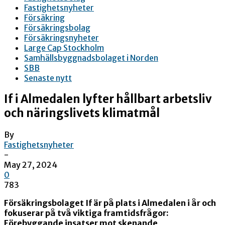
Fastighetsnyheter
Försäkring
Försäkringsbolag
Försäkringsnyheter
Large Cap Stockholm
Samhällsbyggnadsbolaget i Norden
SBB
Senaste nytt
If i Almedalen lyfter hållbart arbetsliv
och näringslivets klimatmål
By
Fastighetsnyheter
-
May 27, 2024
0
783
Försäkringsbolaget If är på plats i Almedalen i år och
fokuserar på två viktiga framtidsfrågor:
Förebyggande insatser mot skenande