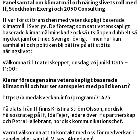
Panelsamtal om klimatmål och näringslivets roll med
If, Stockholm Exergi och 2050 Consulting.
If var först i branschen med vetenskapligt baserade
klimatmål i Sverige. De företag som satt vetenskapligt
baserade klimatmål minskade också utsläppen dubbelt så
mycket jämfört med Sverige i övrigt – men hur kan
samhället och politiken bli bättre på att stötta
näringslivet?
Välkomna till Teaterskeppet, onsdag 26 juni kl 10:15 –
11:00:
Klarar företagen sina vetenskapligt baserade
klimatmål och hur ser samspelet med politiken ut?
https://almedalsveckan.info/program/71475
På plats från If finns Kristina Ström Olsson, nordisk
hälsostrateg på If, Ida Fejer, ledare över Ifs partnerskap
och Petra Hallebrant, nordisk kommunikationschef.
Varmt välkomna att ta kontakt med oss för medverkan i
paneler eller samtal. Vi ses i Almedalen!