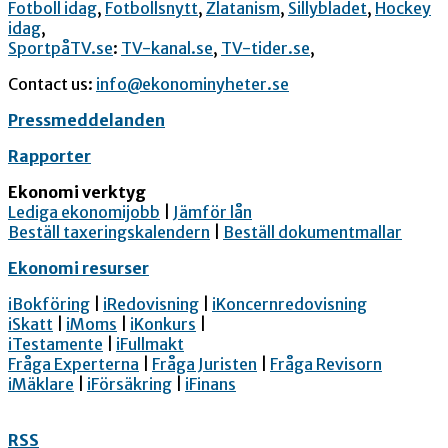
Fotboll idag
,
Fotbollsnytt
,
Zlatanism
,
Sillybladet
,
Hockey
idag
,
SportpåTV.se
:
TV-kanal.se
,
TV-tider.se
,
Contact us:
info@ekonominyheter.se
Pressmeddelanden
Rapporter
Ekonomi verktyg
Lediga ekonomijobb
|
Jämför lån
Beställ taxeringskalendern
|
Beställ dokumentmallar
Ekonomi resurser
iBokföring
|
iRedovisning
|
iKoncernredovisning
iSkatt
|
iMoms
|
iKonkurs
|
iTestamente
|
iFullmakt
Fråga Experterna
|
Fråga Juristen
|
Fråga Revisorn
iMäklare
|
iFörsäkring
|
iFinans
RSS