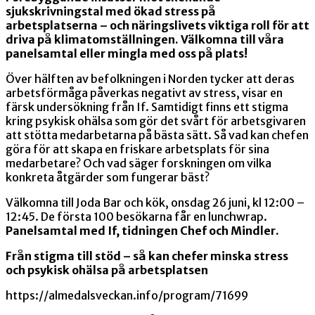
sjukskrivningstal med ökad stress på
arbetsplatserna – och näringslivets viktiga roll för att
driva på klimatomställningen. Välkomna till våra
panelsamtal eller mingla med oss på plats!
Över hälften av befolkningen i Norden tycker att deras
arbetsförmåga påverkas negativt av stress, visar en
färsk undersökning från If. Samtidigt finns ett stigma
kring psykisk ohälsa som gör det svårt för arbetsgivaren
att stötta medarbetarna på bästa sätt. Så vad kan chefen
göra för att skapa en friskare arbetsplats för sina
medarbetare? Och vad säger forskningen om vilka
konkreta åtgärder som fungerar bäst?
Välkomna till Joda Bar och kök, onsdag 26 juni, kl 12:00 –
12:45. De första 100 besökarna får en lunchwrap.
Panelsamtal med If, tidningen Chef och Mindler.
Från stigma till stöd – så kan chefer minska stress
och psykisk ohälsa på arbetsplatsen
https://almedalsveckan.info/program/71699