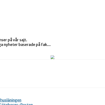
ser på vår sajt.
tiga nyheter baserade på fak…
ohusläningen
 – Göteborgs-Posten