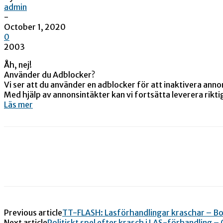
admin
-
October 1, 2020
0
2003
Åh, nej!
Använder du Adblocker?
Vi ser att du använder en adblocker för att inaktivera annon
Med hjälp av annonsintäkter kan vi fortsätta leverera rik
Läs mer
Previous article
TT-FLASH: Lasförhandlingar kraschar – B
Next article
Politiskt spel efter krasch i LAS-förhandling