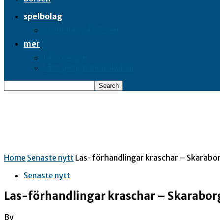
spelbolag
Spelbolag på börsen
mer
Låna pengar
Låna pengar med skulder
Home
Senaste nytt
Las-förhandlingar kraschar – Skarabo
Senaste nytt
Las-förhandlingar kraschar – Skarabor
By