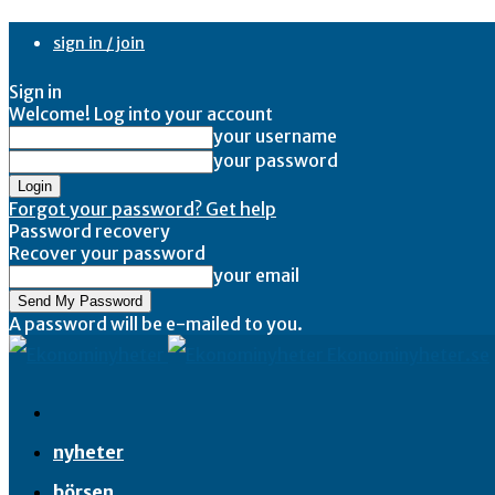
sign in / join
Sign in
Welcome! Log into your account
your username
your password
Forgot your password? Get help
Password recovery
Recover your password
your email
A password will be e-mailed to you.
Ekonominyheter.se
nyheter
börsen