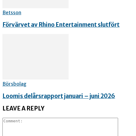
Betsson
Förvärvet av Rhino Entertainment slutfört
Börsbolag
Loomis delårsrapport januari – juni 2026
LEAVE A REPLY