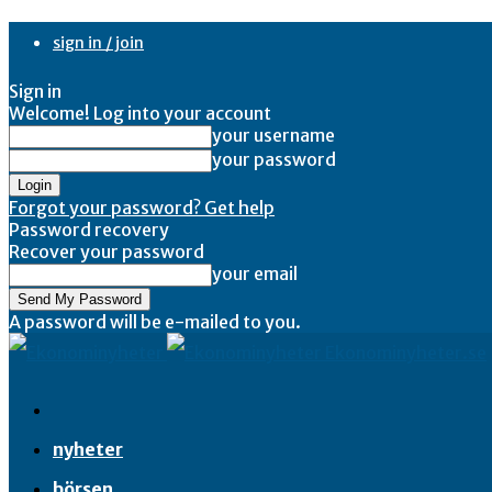
sign in / join
Sign in
Welcome! Log into your account
your username
your password
Forgot your password? Get help
Password recovery
Recover your password
your email
A password will be e-mailed to you.
Ekonominyheter.se
nyheter
börsen