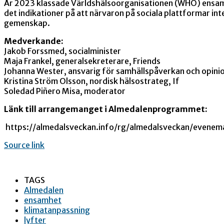
År 2023 klassade Världshälsoorganisationen (WHO) ensamhe
det indikationer på att närvaron på sociala plattformar inte
gemenskap.
Medverkande:
Jakob Forssmed, socialminister
Maja Frankel, generalsekreterare, Friends
Johanna Wester, ansvarig för samhällspåverkan och opinio
Kristina Ström Olsson, nordisk hälsostrateg, If
Soledad Piñero Misa, moderator
Länk till arrangemanget i Almedalenprogrammet:
https://almedalsveckan.info/rg/almedalsveckan/evene
Source link
TAGS
Almedalen
ensamhet
klimatanpassning
lyfter