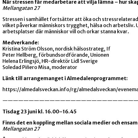
När stressen får medarbetare att vilja lämna – hur ska
Mellangatan 27
Stressen i samhället fortsätter att öka och stressrelatera
vilket påverkar människors trygghet, hälsa och arbetsliv.
arbetsplatser där människor vill och orkar stanna kvar.
Medverkande:
Kristina Ström Olsson, nordisk hälsostrateg, If
Peter Hellberg, förbundsordförande, Unionen
Helena Erlingsjö, HR-direktör Lidl Sverige
Soledad Piñero Misa, moderator
Länk till arrangemanget i Almedalenprogrammet:
https://almedalsveckan.info/rg/almedalsveckan/evene
—————————————————————————
Tisdag 23 juni kl. 16.00–16.45
Finns det en koppling mellan sociala medier och ensa
Mellangatan 27