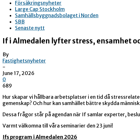
Försäkringsnyheter
Large Cap Stockholm
Samhällsbyggnadsbolaget i Norden
SBB
Senaste nytt
If i Almedalen lyfter stress, ensamhet 
By
Fastighetsnyheter
-
June 17, 2026
0
689
Hur skapar vi hållbara arbetsplatser i en tid då stressrela
gemenskap? Och hur kan samhället bättre skydda människor n
Dessa frågor står på agendan när If samlar experter, beslu
Varmt välkomna till våra seminarier den 23 juni!
Ifs program i Almedalen 2026