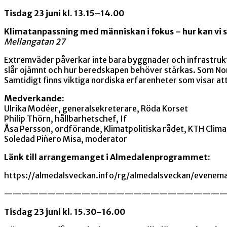
Tisdag 23 juni kl. 13.15–14.00
Klimatanpassning med människan i fokus – hur kan vi 
Mellangatan 27
Extremväder påverkar inte bara byggnader och infrastruktu
slår ojämnt och hur beredskapen behöver stärkas. Som No
Samtidigt finns viktiga nordiska erfarenheter som visar a
Medverkande:
Ulrika Modéer, generalsekreterare, Röda Korset
Philip Thörn, hållbarhetschef, If
Åsa Persson, ordförande, Klimatpolitiska rådet, KTH Clima
Soledad Piñero Misa, moderator
Länk till arrangemanget i Almedalenprogrammet:
https://almedalsveckan.info/rg/almedalsveckan/evene
—————————————————————————
Tisdag 23 juni kl. 15.30–16.00