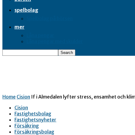
spelbolag
Spelbolag på börsen
mer
Låna pengar
Låna pengar med skulder
Home
Cision
If i Almedalen lyfter stress, ensamhet och kl
Cision
Fastighetsbolag
Fastighetsnyheter
Försäkring
Försäkringsbolag