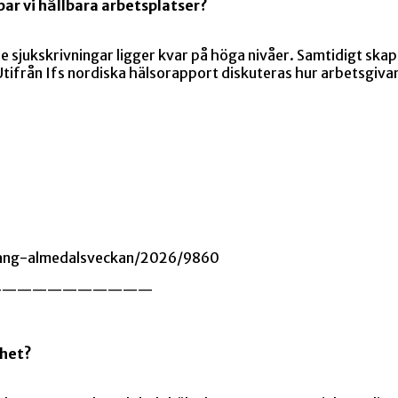
par vi hållbara arbetsplatser?
de sjukskrivningar ligger kvar på höga nivåer. Samtidigt ska
 Utifrån Ifs nordiska hälsorapport diskuteras hur arbetsgi
mang-almedalsveckan/2026/9860
———————————
mhet?