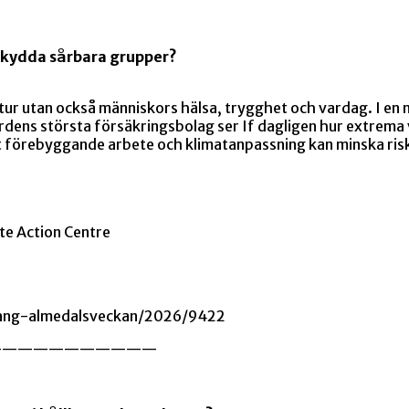
skydda sårbara grupper?
r utan också människors hälsa, trygghet och vardag. I en n
rdens största försäkringsbolag ser If dagligen hur extre
tt förebyggande arbete och klimatanpassning kan minska ris
te Action Centre
mang-almedalsveckan/2026/9422
———————————