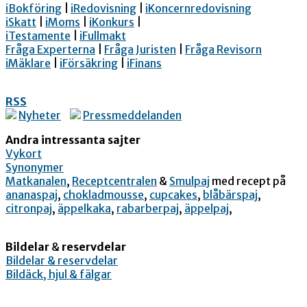
iBokföring
|
iRedovisning
|
iKoncernredovisning
iSkatt
|
iMoms
|
iKonkurs
|
iTestamente
|
iFullmakt
Fråga Experterna
|
Fråga Juristen
|
Fråga Revisorn
iMäklare
|
iFörsäkring
|
iFinans
RSS
Nyheter
Pressmeddelanden
Andra intressanta sajter
Vykort
Synonymer
Matkanalen
,
Receptcentralen
&
Smulpaj
med recept på
ananaspaj
,
chokladmousse
,
cupcakes
,
blåbärspaj
,
citronpaj
,
äppelkaka
,
rabarberpaj
,
äppelpaj
,
Bildelar
&
reservdelar
Bildelar & reservdelar
Bildäck, hjul & fälgar