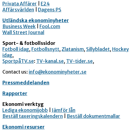
Privata Affärer
|
E24
Affärsvärlden
|
Dagens PS
Utländska ekonominyheter
Business Week
|
Fool.com
Wall Street Journal
Sport- & fotbollssidor
Fotboll idag
,
Fotbollsnytt
,
Zlatanism
,
Sillybladet
,
Hockey
idag
,
SportpåTV.se
:
TV-kanal.se
,
TV-tider.se
,
Contact us:
info@ekonominyheter.se
Pressmeddelanden
Rapporter
Ekonomi verktyg
Lediga ekonomijobb
|
Jämför lån
Beställ taxeringskalendern
|
Beställ dokumentmallar
Ekonomi resurser