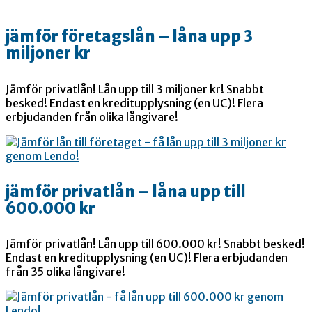
jämför företagslån – låna upp 3
miljoner kr
Jämför privatlån! Lån upp till 3 miljoner kr! Snabbt
besked! Endast en kreditupplysning (en UC)! Flera
erbjudanden från olika långivare!
jämför privatlån – låna upp till
600.000 kr
Jämför privatlån! Lån upp till 600.000 kr! Snabbt besked!
Endast en kreditupplysning (en UC)! Flera erbjudanden
från 35 olika långivare!