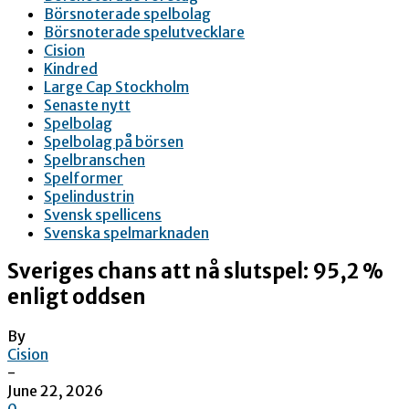
Börsnoterade spelbolag
Börsnoterade spelutvecklare
Cision
Kindred
Large Cap Stockholm
Senaste nytt
Spelbolag
Spelbolag på börsen
Spelbranschen
Spelformer
Spelindustrin
Svensk spellicens
Svenska spelmarknaden
Sveriges chans att nå slutspel: 95,2 %
enligt oddsen
By
Cision
-
June 22, 2026
0