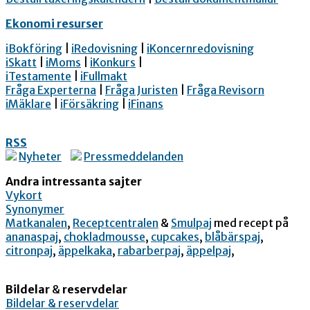
Ekonomi resurser
iBokföring
|
iRedovisning
|
iKoncernredovisning
iSkatt
|
iMoms
|
iKonkurs
|
iTestamente
|
iFullmakt
Fråga Experterna
|
Fråga Juristen
|
Fråga Revisorn
iMäklare
|
iFörsäkring
|
iFinans
RSS
Nyheter
Pressmeddelanden
Andra intressanta sajter
Vykort
Synonymer
Matkanalen
,
Receptcentralen
&
Smulpaj
med recept på
ananaspaj
,
chokladmousse
,
cupcakes
,
blåbärspaj
,
citronpaj
,
äppelkaka
,
rabarberpaj
,
äppelpaj
,
Bildelar
&
reservdelar
Bildelar & reservdelar