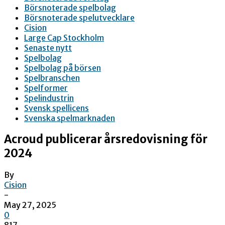
Börsnoterade spelbolag
Börsnoterade spelutvecklare
Cision
Large Cap Stockholm
Senaste nytt
Spelbolag
Spelbolag på börsen
Spelbranschen
Spelformer
Spelindustrin
Svensk spellicens
Svenska spelmarknaden
Acroud publicerar årsredovisning för
2024
By
Cision
-
May 27, 2025
0
817