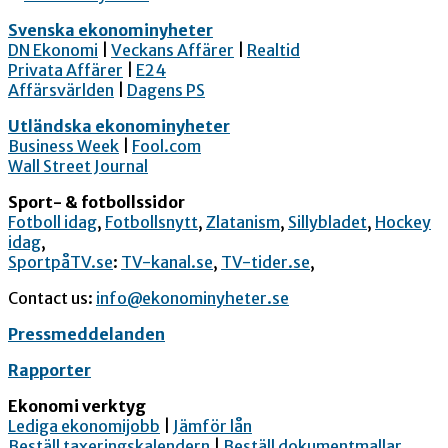
Svenska ekonominyheter
DN Ekonomi
|
Veckans Affärer
|
Realtid
Privata Affärer
|
E24
Affärsvärlden
|
Dagens PS
Utländska ekonominyheter
Business Week
|
Fool.com
Wall Street Journal
Sport- & fotbollssidor
Fotboll idag
,
Fotbollsnytt
,
Zlatanism
,
Sillybladet
,
Hockey
idag
,
SportpåTV.se
:
TV-kanal.se
,
TV-tider.se
,
Contact us:
info@ekonominyheter.se
Pressmeddelanden
Rapporter
Ekonomi verktyg
Lediga ekonomijobb
|
Jämför lån
Beställ taxeringskalendern
|
Beställ dokumentmallar