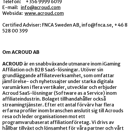
Telefon:
+356 9999 6019
E-mail:
info@acroud.com
Websida:
www.acroud.com
Certified Adviser: FNCA Sweden AB,
info@fnca.se, +46 8
528 00 399
Om ACROUD AB
ACROUD
är en snabbväxande utmanare inom iGaming
Affiliation och B2B SaaS-lösningar. Utöver sin
grundläggande affiliateverksamhet, som omfattar
jämförelse- och nyhetssajter under starka digitala
varumärken i flera vertikaler, utvecklar och erbjuder
Acroud SaaS-lösningar (Software as a Service) inom
affiliateindustrin. Bolaget tillhandahåller också
streamingtjänster. Efter ett antal förvärv har flera
erfarna profiler inom branschen anslutit sig till Acrouds
resa och leder organisationen mot ett
programvarubaserat affiliationföretag. Vi drivs av
hållbar tillväxt och lönsamhet för våra partner och vårt