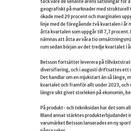
tack vare de senaste årens satsningar för 
geografiskt på marknader med strukturell 
ökade med 29 procent och marginalen uppgick
linje med de föregående två kvartalen i år
åtta kvartalen som uppgår till 7,7 procent.
nämnas att åtta av våra tio omsättningsmä
rum sedan början av det tredje kvartalet i å
Betsson fortsätter leverera på tillväxtstr
diversifiering, och i augusti driftsattes e
Det handlar om en mjukstart än så länge,
kvartalet och framför allt under 2023, och
längre sikt givet storleken på ekonomin, be
På produkt- och tekniksidan har det som allt
Bland annat stärktes produkterbjudandet i
varumärket Betsson lanserades en ny sport
några saker.