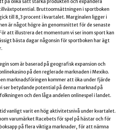
att på olika sätt stärka produkten och expandera
tillväxtpotential. Bruttoomsättningen i sportboken
 till 8,3 procent i kvartalet. Marginalen ligger i
 men är något högre än genomsnittet för de senaste
 För att illustrera det momentum vi ser inom sport kan
ssigt bästa dagar någonsin för sportboken har ägt
r.
ategin som är baserad på geografisk expansion och
tt onlinekasino på den reglerade marknaden i Mexiko.
 men marknadsföringen kommer att öka under fjärde
 vi ser betydande potential på denna marknad på
folkningen och den låga andelen onlinespel i landet.
id vanligt varit en hög aktivitetsnivå under kvartalet.
nom varumärket Racebets för spel på hästar och för
boksapp på flera viktiga marknader, för att nämna