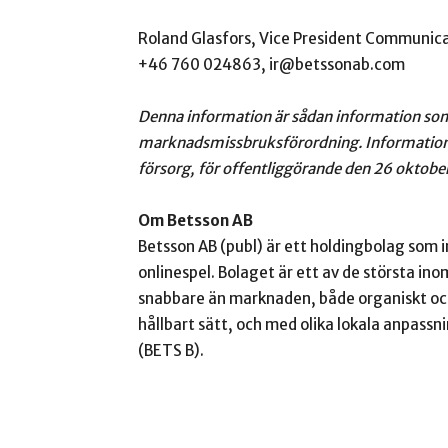
Roland Glasfors, Vice President Communica
+46 760 024863, ir@betssonab.com
Denna information är sådan information som 
marknadsmissbruksförordning. Informatio
försorg, för offentliggörande den 26 oktobe
Om Betsson AB
Betsson AB (publ) är ett holdingbolag som 
onlinespel. Bolaget är ett av de största in
snabbare än marknaden, både organiskt och
hållbart sätt, och med olika lokala anpass
(BETS B).