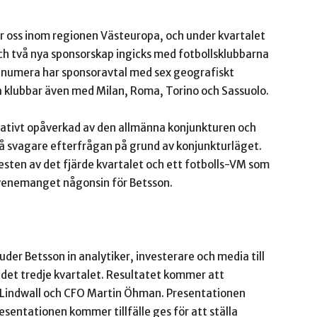
för oss inom regionen Västeuropa, och under kvartalet
ch två nya sponsorskap ingicks med fotbollsklubbarna
i numera har sponsoravtal med sex geografiskt
a klubbar även med Milan, Roma, Torino och Sassuolo.
elativt opåverkad av den allmänna konjunkturen och
n på svagare efterfrågan på grund av konjunkturläget.
sten av det fjärde kvartalet och ett fotbolls-VM som
tevenemanget någonsin för Betsson.
er Betsson in analytiker, investerare och media till
r det tredje kvartalet. Resultatet kommer att
 Lindwall och CFO Martin Öhman. Presentationen
sentationen kommer tillfälle ges för att ställa