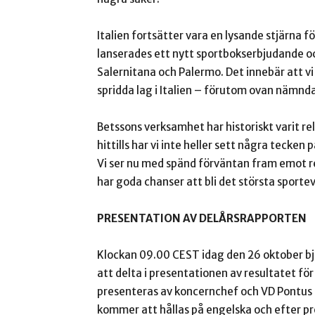
Italien fortsätter vara en lysande stjärna 
lanserades ett nytt sportbokserbjudande o
Salernitana och Palermo. Det innebär att v
spridda lag i Italien – förutom ovan nämnd
Betssons verksamhet har historiskt varit r
hittills har vi inte heller sett några tecke
Vi ser nu med spänd förväntan fram emot re
har goda chanser att bli det största spor
PRESENTATION AV DELÅRSRAPPORTEN
Klockan 09.00 CEST idag den 26 oktober bjud
att delta i presentationen av resultatet fö
presenteras av koncernchef och VD Pontus
kommer att hållas på engelska och efter pre