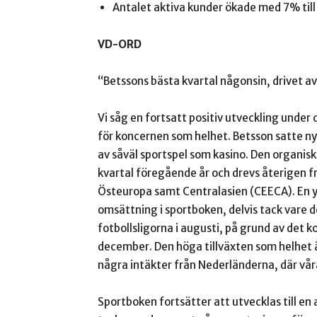
Antalet aktiva kunder ökade med 7% till
VD-ORD
“Betssons bästa kvartal någonsin, drivet a
Vi såg en fortsatt positiv utveckling under
för koncernen som helhet. Betsson satte nya
av såväl sportspel som kasino. Den organis
kvartal föregående år och drevs återigen 
Östeuropa samt Centralasien (CEECA). En ytt
omsättning i sportboken, delvis tack vare 
fotbollsligorna i augusti, på grund av det
december. Den höga tillväxten som helhet är
några intäkter från Nederländerna, där vå
Sportboken fortsätter att utvecklas till en 