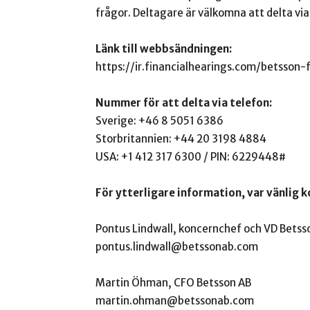
frågor. Deltagare är välkomna att delta via 
Länk till webbsändningen:
https://ir.financialhearings.com/betsson
Nummer för att delta via telefon:
Sverige: +46 8 5051 6386
Storbritannien: +44 20 3198 4884
USA: +1 412 317 6300 / PIN: 6229448#
För ytterligare information, var vänlig 
Pontus Lindwall, koncernchef och VD Betss
pontus.lindwall@betssonab.com
Martin Öhman, CFO Betsson AB
martin.ohman@betssonab.com