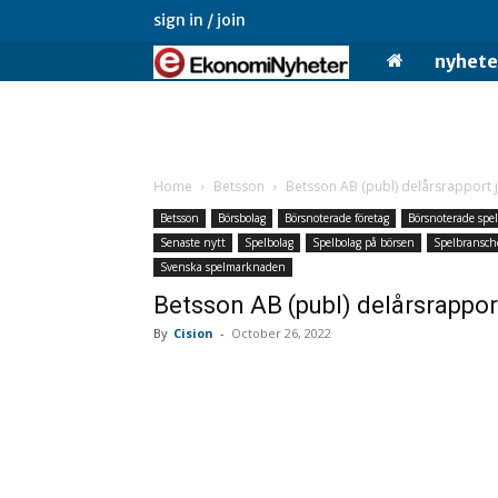
sign in / join
Ekonominyheter.
nyhete
Home
Betsson
Betsson AB (publ) delårsrapport 
Betsson
Börsbolag
Börsnoterade företag
Börsnoterade spe
Senaste nytt
Spelbolag
Spelbolag på börsen
Spelbransc
Svenska spelmarknaden
Betsson AB (publ) delårsrappor
By
Cision
-
October 26, 2022