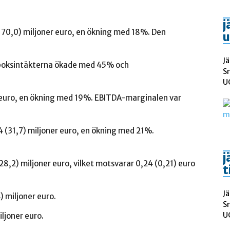
j
(170,0) miljoner euro, en ökning med 18%. Den
u
Jä
boksintäkterna ökade med 45% och
S
UC
r euro, en ökning med 19%. EBITDA-marginalen var
,4 (31,7) miljoner euro, en ökning med 21%.
j
(28,2) miljoner euro, vilket motsvarar 0,24 (0,21) euro
t
Jä
) miljoner euro.
S
UC
iljoner euro.