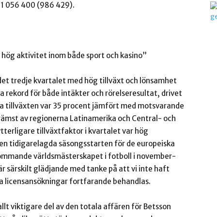
 1 056 400 (986 429).
v hög aktivitet inom både sport och kasino”
 det tredje kvartalet med hög tillväxt och lönsamhet
 rekord för både intäkter och rörelseresultat, drivet
ka tillväxten var 35 procent jämfört med motsvarande
främst av regionerna Latinamerika och Central- och
erligare tillväxtfaktor i kvartalet var hög
den tidigarelagda säsongsstarten för de europeiska
 kommande världsmästerskapet i fotboll i november-
 särskilt glädjande med tanke på att vi inte haft
ra licensansökningar fortfarande behandlas.
allt viktigare del av den totala affären för Betsson