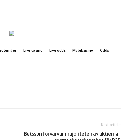
september
Live casino
Live odds
Mobilcasino
Odds
Next article
–
Betsson förvärvar majoriteten av aktierna i