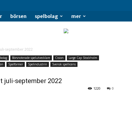
se
r
börsen
spelbolag
mer
juli-september 2022
lbolag
Börsnoterade spelutvecklare
Cision
Large Cap Stockholm
hen
Spelformer
Spelindustrin
Svensk spellicens
t juli-september 2022
1220
0