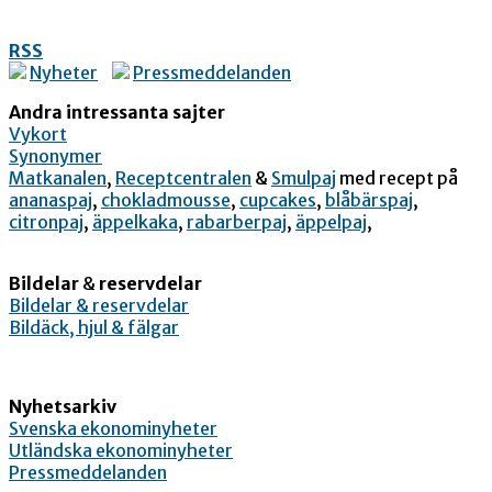
RSS
Nyheter
Pressmeddelanden
Andra intressanta sajter
Vykort
Synonymer
Matkanalen
,
Receptcentralen
&
Smulpaj
med recept på
ananaspaj
,
chokladmousse
,
cupcakes
,
blåbärspaj
,
citronpaj
,
äppelkaka
,
rabarberpaj
,
äppelpaj
,
Bildelar
&
reservdelar
Bildelar & reservdelar
Bildäck, hjul & fälgar
Nyhetsarkiv
Svenska ekonominyheter
Utländska ekonominyheter
Pressmeddelanden