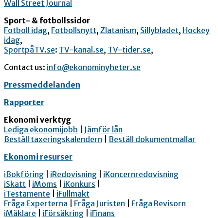
Wall Street Journal
Sport- & fotbollssidor
Fotboll idag
,
Fotbollsnytt
,
Zlatanism
,
Sillybladet
,
Hockey
idag
,
SportpåTV.se
:
TV-kanal.se
,
TV-tider.se
,
Contact us:
info@ekonominyheter.se
Pressmeddelanden
Rapporter
Ekonomi verktyg
Lediga ekonomijobb
|
Jämför lån
Beställ taxeringskalendern
|
Beställ dokumentmallar
Ekonomi resurser
iBokföring
|
iRedovisning
|
iKoncernredovisning
iSkatt
|
iMoms
|
iKonkurs
|
iTestamente
|
iFullmakt
Fråga Experterna
|
Fråga Juristen
|
Fråga Revisorn
iMäklare
|
iFörsäkring
|
iFinans