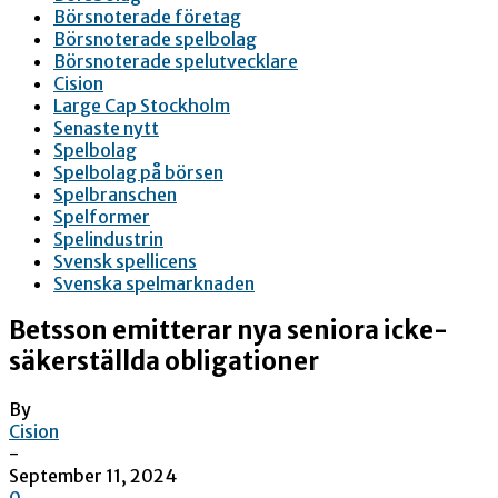
Börsnoterade företag
Börsnoterade spelbolag
Börsnoterade spelutvecklare
Cision
Large Cap Stockholm
Senaste nytt
Spelbolag
Spelbolag på börsen
Spelbranschen
Spelformer
Spelindustrin
Svensk spellicens
Svenska spelmarknaden
Betsson emitterar nya seniora icke-
säkerställda obligationer
By
Cision
-
September 11, 2024
0