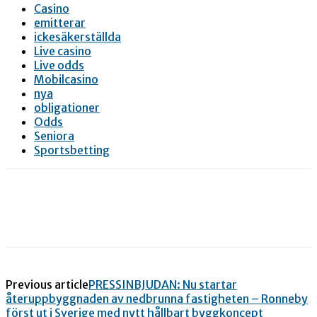
Casino
emitterar
ickesäkerställda
Live casino
Live odds
Mobilcasino
nya
obligationer
Odds
Seniora
Sportsbetting
Previous article
PRESSINBJUDAN: Nu startar
återuppbyggnaden av nedbrunna fastigheten – Ronneby
först ut i Sverige med nytt hållbart byggkoncept